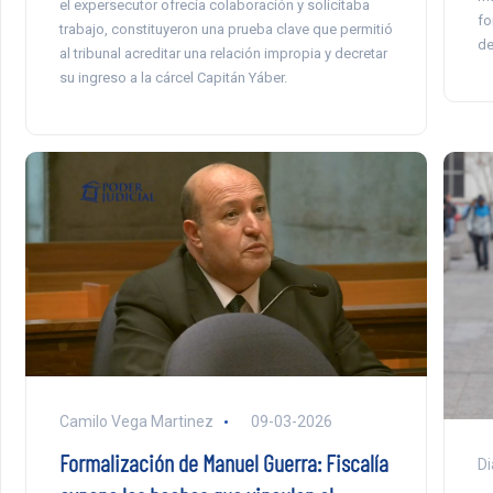
el expersecutor ofrecía colaboración y solicitaba
fo
trabajo, constituyeron una prueba clave que permitió
de
al tribunal acreditar una relación impropia y decretar
su ingreso a la cárcel Capitán Yáber.
Camilo Vega Martinez
09-03-2026
Formalización de Manuel Guerra: Fiscalía
Di