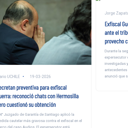
Jorge Zapat
Exfiscal Gu
ante el tri
provecho c
Durante la seg
expersecutor 
investigadas y
antecedentes e
anunció que so
ario UCHILE
19-03-2026
ecretan preventiva para exfiscal
uerra: reconoció chats con Hermosilla
ero cuestionó su obtención
 4° Juzgado de Garantía de Santiago aplicó la
dida cautelar más gravosa contra el exfiscal en el
rco del caso Audios. El expersecutor está