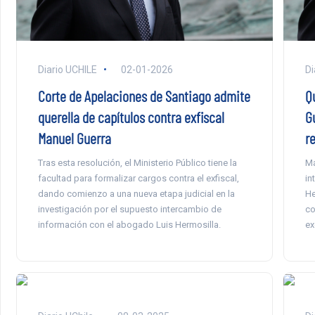
Diario UCHILE
02-01-2026
Di
Corte de Apelaciones de Santiago admite
Qu
querella de capítulos contra exfiscal
G
Manuel Guerra
r
Tras esta resolución, el Ministerio Público tiene la
Ma
facultad para formalizar cargos contra el exfiscal,
in
dando comienzo a una nueva etapa judicial en la
He
investigación por el supuesto intercambio de
co
información con el abogado Luis Hermosilla.
ex