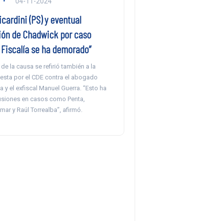
04-11-2024
cardini (PS) y eventual
ión de Chadwick por caso
 Fiscalía se ha demorado”
 de la causa se refirió también a la
uesta por el CDE contra el abogado
a y el exfiscal Manuel Guerra. “Esto ha
usiones en casos como Penta,
ar y Raúl Torrealba”, afirmó.