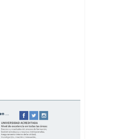
n ...