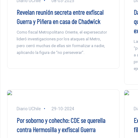
Diario UChile
08-03-2025
Di
Revelan reunión secreta entre exfiscal
D
Guerra y Piñera en casa de Chadwick
qu
ex
Como fiscal Metropolitano Oriente, el expersecutor
lideró investigaciones por los ataques al Metro,
La
pero cerró muchas de ellas sin formalizar a nadie,
“p
aplicando la figura de “no perseverar”.
a 
pr
ej
Diario UChile
29-10-2024
Di
Por soborno y cohecho: CDE se querella
E
contra Hermosilla y exfiscal Guerra
f