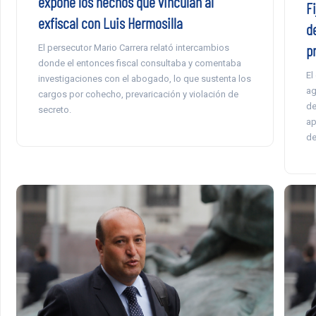
expone los hechos que vinculan al
F
exfiscal con Luis Hermosilla
d
p
El persecutor Mario Carrera relató intercambios
donde el entonces fiscal consultaba y comentaba
El
investigaciones con el abogado, lo que sustenta los
ag
cargos por cohecho, prevaricación y violación de
de
secreto.
ap
de