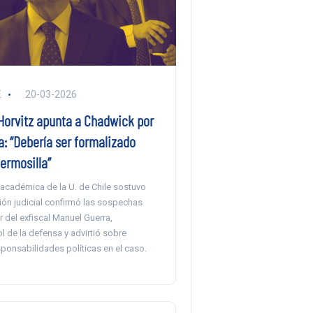
E
20-03-2026
 Horvitz apunta a Chadwick por
: “Debería ser formalizado
ermosilla”
académica de la U. de Chile sostuvo
ión judicial confirmó las sospechas
r del exfiscal Manuel Guerra,
ol de la defensa y advirtió sobre
ponsabilidades políticas en el caso.