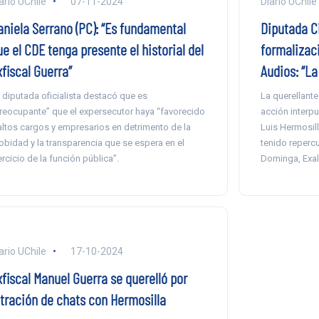
ario UChile
07-11-2024
Diario UChile
aniela Serrano (PC): “Es fundamental
Diputada Ci
e el CDE tenga presente el historial del
formalizac
fiscal Guerra”
Audios: “La
 diputada oficialista destacó que es
La querellante
reocupante” que el expersecutor haya “favorecido
acción interp
altos cargos y empresarios en detrimento de la
Luis Hermosill
obidad y la transparencia que se espera en el
tenido reperc
ercicio de la función pública”.
Dominga, Exalm
ario UChile
17-10-2024
xfiscal Manuel Guerra se querelló por
iltración de chats con Hermosilla