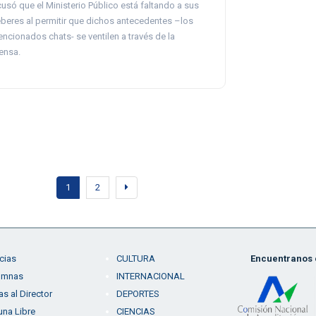
usó que el Ministerio Público está faltando a sus
beres al permitir que dichos antecedentes –los
ncionados chats- se ventilen a través de la
ensa.
1
2
cias
CULTURA
Encuentranos e
umnas
INTERNACIONAL
as al Director
DEPORTES
una Libre
CIENCIAS