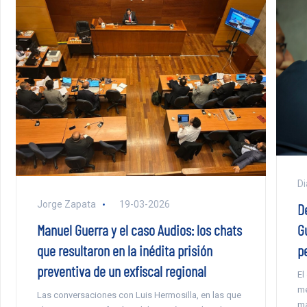
Di
Jorge Zapata
19-03-2026
D
G
Manuel Guerra y el caso Audios: los chats
p
que resultaron en la inédita prisión
preventiva de un exfiscal regional
El
me
Las conversaciones con Luis Hermosilla, en las que
ma