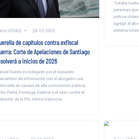
“Estaba basta
personas que 
justicia chil
agregó el abo
sistema notaria
ario UCHILE
24-12-2025
erella de capítulos contra exfiscal
uerra: Corte de Apelaciones de Santiago
esolverá a inicios de 2026
nuel Guerra es indagado por el supuesto
tercambio de información con el abogado Luis
rmosilla en causas de alta connotación pública,
mo Penta, Dominga, Exalmar y el caso contra el
director de la PDI, Héctor Espinosa.