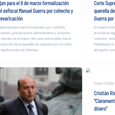
ijan para el 9 de marzo formalización
Corte Supr
el exfiscal Manuel Guerra por cohecho y
querella de
revaricación
Guerra por
 expersecutor será formalizado por cohecho
El máximo trib
ravado, prevaricación administrativa y violación
el ex fiscal r
 secreto en el marco del caso Hermosilla, tras la
cohecho, viola
robación de la querella de capítulos por la Corte
habilitando la
 Apelaciones de Santiago.
abogado Luis 
Diario UChile
Cristián Ri
“Claramente
dinero”