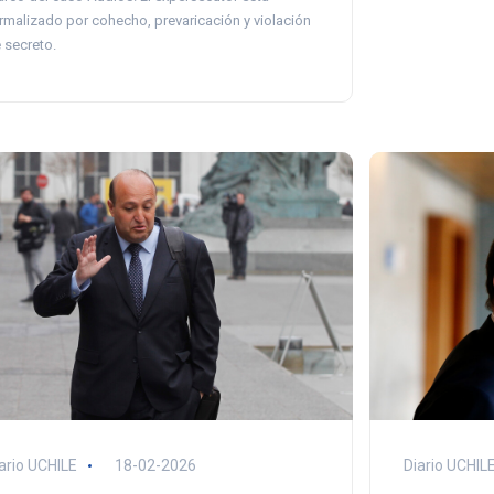
rmalizado por cohecho, prevaricación y violación
 secreto.
ario UCHILE
18-02-2026
Diario UCHIL