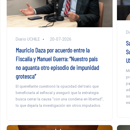
Di
Diario UCHILE
20-07-2026
S
Mauricio Daza por acuerdo entre la
S
Fiscalía y Manuel Guerra: “Nuestro país
U
no aguanta otro episodio de impunidad
Mi
grotesca”
pr
pa
El querellante cuestionó la opacidad del trato que
ad
beneficiaría al exfiscal y aseguró que la estrategia
so
busca cerrar la causa “con una condena en libertad”,
es
lo que dejaría la investigación sin otros imputados.