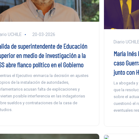
ario UCHILE
20-03-2026
Diario UCHIL
alida de superintendente de Educación
María Inés
uperior en medio de investigación a la
caso Guerra
SS abre flanco político en el Gobierno
junto con H
entras el Ejecutivo enmarca la decisión en ajustes
opios de la instalación de autoridades,
La abogada y 
rlamentarios acusan falta de explicaciones y
que la resoluc
vierten posible interferencia en las indagatorias
sobre el actua
bre sueldos y contrataciones de la casa de
cuestionó el r
tudios.
eventuales res