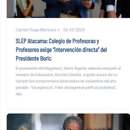
Camilo Vega Martinez
06-03-2024
SLEP Atacama: Colegio de Profesoras y
Profesores exige “intervención directa” del
Presidente Boric
El presidente del Magisterio, Mario Aguilar, además interpeló al
ministro de Educación, Nicolás Cataldo, a quién acusó de no
cumplir los compromisos alcanzados en noviembre del año
pasado. “Se equivocó. Trató de bajarle el perfil al problema”,
dijo.