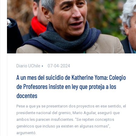
Diario UChile
07-04-2024
A un mes del suicidio de Katherine Yoma: Colegio
de Profesores insiste en ley que proteja a los
docentes
Pese a que ya se presentaron dos proyectos en ese sentido, el
presidente nacional del gremio, Mario Aguilar, aseguró que
ambos les parecen insuficientes. “Se repiten conceptos
genéricos que incluso ya existen en algunas normas”,
argumentó.