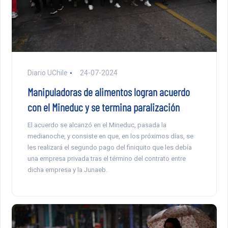
Diario UChile
24-07-2024
Manipuladoras de alimentos logran acuerdo
con el Mineduc y se termina paralización
El acuerdo se alcanzó en el Mineduc, pasada la
medianoche, y consiste en que, en los próximos días, se
les realizará el segundo pago del finiquito que les debía
una empresa privada tras el término del contrato entre
dicha empresa y la Junaeb.