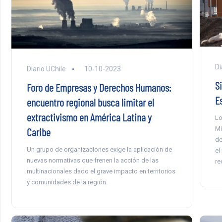
Di
Diario UChile
10-10-2023
S
Foro de Empresas y Derechos Humanos:
E
encuentro regional busca limitar el
extractivismo en América Latina y
Lo
Mi
Caribe
de
Un grupo de organizaciones exige la aplicación de
el
nuevas normativas que frenen la acción de las
re
multinacionales dado el grave impacto en territorios
y comunidades de la región.