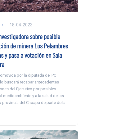
18-04-2023
nvestigadora sobre posible
ión de minera Los Pelambres
s y pasa a votación en Sala
ra
promovida por la diputada del PC
illo buscará recabar antecedentes
ones del Ejecutivo por posibles
l medioambiente y a la salud de las
 provincia del Choapa de parte de la