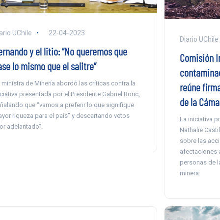
ario UChile
22-04-2023
Diario UChile
ernando y el litio: “No queremos que
Comisión I
se lo mismo que el salitre”
contaminac
 ministra de Minería abordó las críticas contra la
reúne firma
iciativa presentada por el Presidente Gabriel Boric,
de la Cáma
ñalando que “vamos a preferir lo que signifique
yor riqueza para el país” y descartando vetos
La iniciativa 
or adelantado”.
Nathalie Cast
sobre las acci
afectaciones a
personas de la
minera.