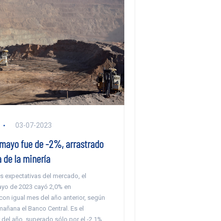
03-07-2023
mayo fue de -2%, arrastrado
a de la minería
as expectativas del mercado, el
yo de 2023 cayó 2,0% en
on igual mes del año anterior, según
añana el Banco Central. Es el
del año, superado sólo por el -2,1%