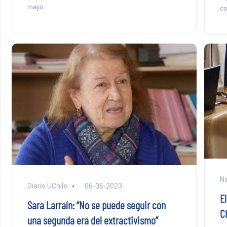
mayo.
co
Na
Diario UChile
06-06-2023
E
Sara Larraín: “No se puede seguir con
C
una segunda era del extractivismo”