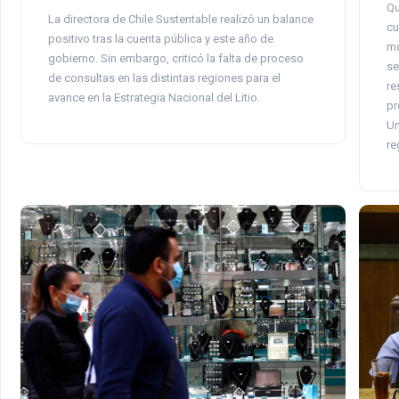
Qu
La directora de Chile Sustentable realizó un balance
cu
positivo tras la cuenta pública y este año de
mo
gobierno. Sin embargo, criticó la falta de proceso
se
de consultas en las distintas regiones para el
re
avance en la Estrategia Nacional del Litio.
pr
Un
re