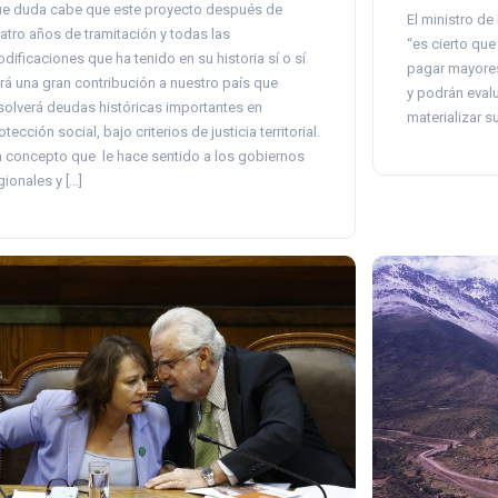
e duda cabe que este proyecto después de
El ministro de
atro años de tramitación y todas las
“es cierto que
dificaciones que ha tenido en su historia sí o sí
pagar mayores
rá una gran contribución a nuestro país que
y podrán eval
solverá deudas históricas importantes en
materializar su
otección social, bajo criterios de justicia territorial.
 concepto que le hace sentido a los gobiernos
gionales y […]