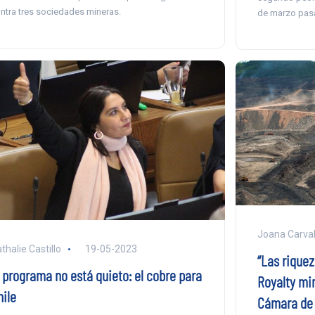
ntra tres sociedades mineras.
de marzo pas
Joana Carva
thalie Castillo
19-05-2023
“Las rique
l programa no está quieto: el cobre para
Royalty mi
hile
Cámara de 