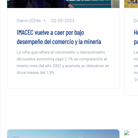
Diario UChile
02-05-2023
Di
IMACEC vuelve a caer por bajo
H
desempeño del comercio y la minería
pa
La cifra que refiere al crecimiento o decrecimiento
La
de nuestra economía cayó 2,1% en comparación al
in
mismo mes del año 2022 y acumula un descenso en
se
doce meses del 1,9%.
ma
“p