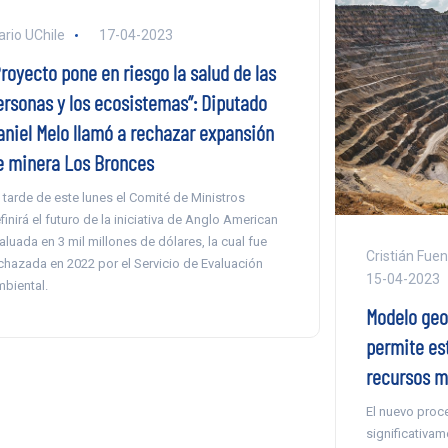
ario UChile
17-04-2023
royecto pone en riesgo la salud de las
ersonas y los ecosistemas”: Diputado
aniel Melo llamó a rechazar expansión
e minera Los Bronces
 tarde de este lunes el Comité de Ministros
finirá el futuro de la iniciativa de Anglo American
aluada en 3 mil millones de dólares, la cual fue
Cristián Fuen
chazada en 2022 por el Servicio de Evaluación
15-04-2023
biental.
Modelo geoe
permite es
recursos m
El nuevo proc
significativam