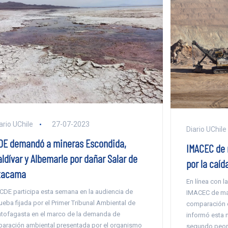
ario UChile
27-07-2023
Diario UChile
DE demandó a mineras Escondida,
IMACEC de 
aldívar y Albemarle por dañar Salar de
por la caíd
tacama
En línea con l
 CDE participa esta semana en la audiencia de
IMACEC de ma
ueba fijada por el Primer Tribunal Ambiental de
comparación c
tofagasta en el marco de la demanda de
informó esta m
paración ambiental presentada por el organismo
segundo peor 