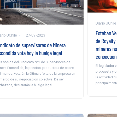
Diario UChile
Esteban Ve
ario UChile
27-09-2023
de Royalty 
indicato de supervisores de Minera
mineras no
scondida vota hoy la huelga legal
consecuenc
s socios del Sindicato N°2 de Supervisores de
El legislador v
nera Escondida, la principal productora de cobre
propuesta y q
l mundo, votarán la última oferta de la empresa en
la actividad c
 marco de su negociación colectiva. De ser
principalment
chazada, declararán la huelga legal.