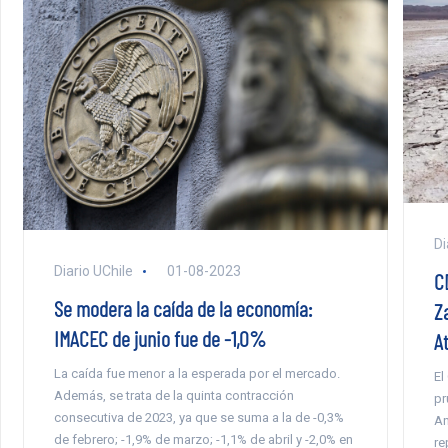
Di
Diario UChile
01-08-2023
C
Se modera la caída de la economía:
Z
IMACEC de junio fue de -1,0%
A
La caída fue menor a la esperada por el mercado.
El
Además, se trata de la quinta contracción
pr
consecutiva de 2023, ya que se suma a la de -0,3%
An
de febrero; -1,9% de marzo; -1,1% de abril y -2,0% en
re