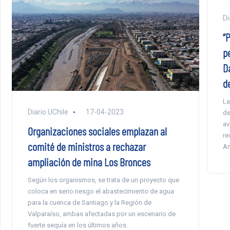
Di
“P
p
D
d
La
Diario UChile
17-04-2023
de
av
Organizaciones sociales emplazan al
re
comité de ministros a rechazar
Am
ampliación de mina Los Bronces
Según los organismos, se trata de un proyecto que
coloca en serio riesgo el abastecimiento de agua
para la cuenca de Santiago y la Región de
Valparaíso, ambas afectadas por un escenario de
fuerte sequía en los últimos años.