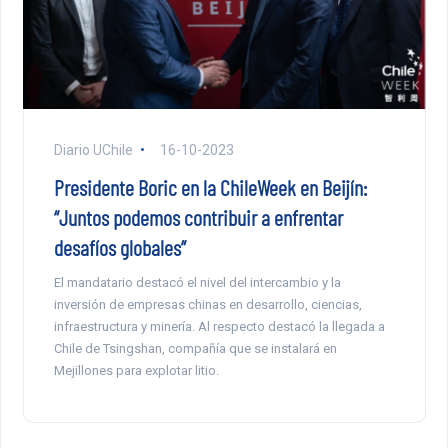
Diario UChile
16-10-2023
Presidente Boric en la ChileWeek en Beijín:
“Juntos podemos contribuir a enfrentar
desafíos globales”
El mandatario destacó el nivel del intercambio y la
inversión de empresas chinas en desarrollo, ciencias,
infraestructura y minería. Al respecto destacó la llegada a
Chile de Tsingshan, compañía que se instalará en
Mejillones para explotar litio.