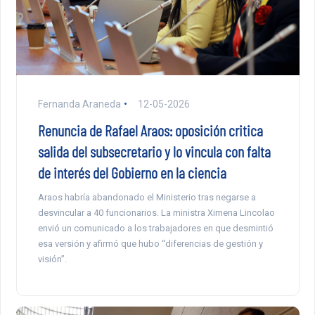
Fernanda Araneda
12-05-2026
Renuncia de Rafael Araos: oposición critica
salida del subsecretario y lo vincula con falta
de interés del Gobierno en la ciencia
Araos habría abandonado el Ministerio tras negarse a
desvincular a 40 funcionarios. La ministra Ximena Lincolao
envió un comunicado a los trabajadores en que desmintió
esa versión y afirmó que hubo “diferencias de gestión y
visión”.