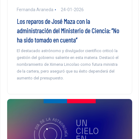
Fernanda Araneda
24-01-2026
Los reparos de José Maza con la
administración del Ministerio de Ciencia: “No
ha sido tomado en cuenta”
El destacado astrónomo y divulgador científico criticó la
gestión del gobierno saliente en esta materia. Destacó el
nombramiento de Ximena Lincolao como futura ministra
de la cartera, pero aseguró que su éxito dependerá del
aumento del presupuesto.