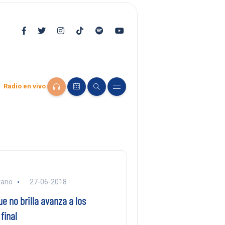
Radio en vivo
rano
27-06-2018
ue no brilla avanza a los
final