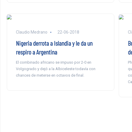
Claudio Medrano
22-06-2018
Cl
Nigeria derrota a Islandia y le da un
B
respiro a Argentina
d
El combinado africano se impuso por 2-0 en
Ph
Volgogrado y dejó a la Albiceleste todavía con
qu
chances de meterse en octavos de final.
co
Ca