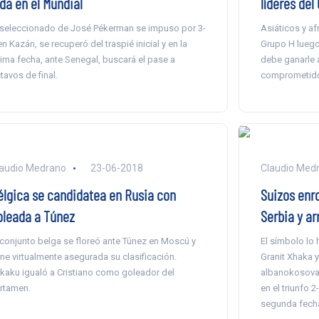
da en el Mundial
líderes del
 seleccionado de José Pékerman se impuso por 3-
Asiáticos y af
en Kazán, se recuperó del traspié inicial y en la
Grupo H luego
tima fecha, ante Senegal, buscará el pase a
debe ganarle 
tavos de final.
comprometido 
audio Medrano
23-06-2018
Claudio Med
élgica se candidatea en Rusia con
Suizos enro
oleada a Túnez
Serbia y a
 conjunto belga se floreó ante Túnez en Moscú y
El símbolo lo
ene virtualmente asegurada su clasificación.
Granit Xhaka 
kaku igualó a Cristiano como goleador del
albanokosovar
rtamen.
en el triunfo 2
segunda fecha