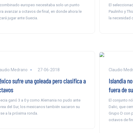
 combinado europeo necesitaba solo un punto
El seleccionad
ra avanzar a octavos de final, en donde ahora le
Paulinho y Thi
cará jugar ante Suecia.
la necesidad d
audio Medrano
27-06-2018
Claudio Med
éxico sufre una goleada pero clasifica a
Islandia n
ctavos
fuera de su
ecia ganó 3 a 0 y como Alemania no pudo ante
El conjunto nó
rea del Sur, los mexicanos también sacaron su
Dalic, que cer
se a la próxima ronda.
Grupo D con pu
octavos de fin