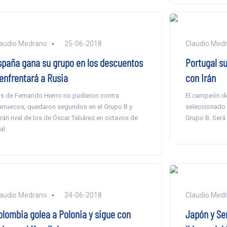
audio Medrano
25-06-2018
Claudio Med
spaña gana su grupo en los descuentos
Portugal s
 enfrentará a Rusia
con Irán
s de Fernando Hierro no pudieron contra
El campeón de
rruecos, quedaron segundos en el Grupo B y
seleccionado a
rán rival de los de Óscar Tabárez en octavos de
Grupo B. Será 
al.
audio Medrano
24-06-2018
Claudio Med
olombia golea a Polonia y sigue con
Japón y Se