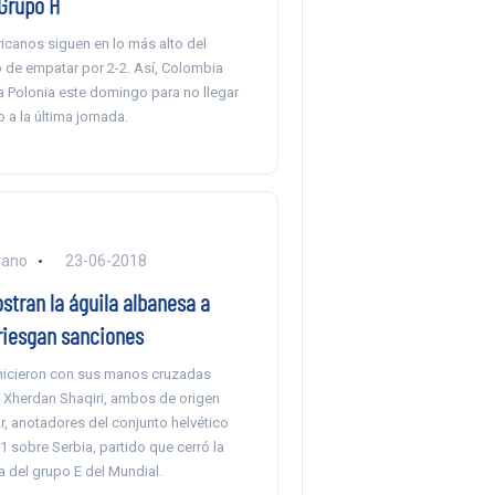
 Grupo H
ricanos siguen en lo más alto del
 de empatar por 2-2. Así, Colombia
a Polonia este domingo para no llegar
a la última jornada.
rano
23-06-2018
stran la águila albanesa a
rriesgan sanciones
 hicieron con sus manos cruzadas
y Xherdan Shaqiri, ambos de origen
, anotadores del conjunto helvético
-1 sobre Serbia, partido que cerró la
 del grupo E del Mundial.