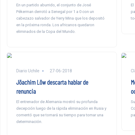
En un partido aburrido, el conjunto de José
El
Pékerman derrotó a Senegal por 1 a 0 con un
pa
cabezazo salvador de Yerry Mina que los depositó
to
en la próxima ronda. Los africanos quedaron
eliminados de la Copa del Mundo.
Diario Uchile
27-06-2018
Cl
Jöachim Löw descarta hablar de
M
renuncia
o
El entrenador de Alemania mostró su profunda
Su
decepción luego de la rápida eliminación en Rusia y
Co
comentó que se tomará su tiempo para tomar una
pa
determinación.