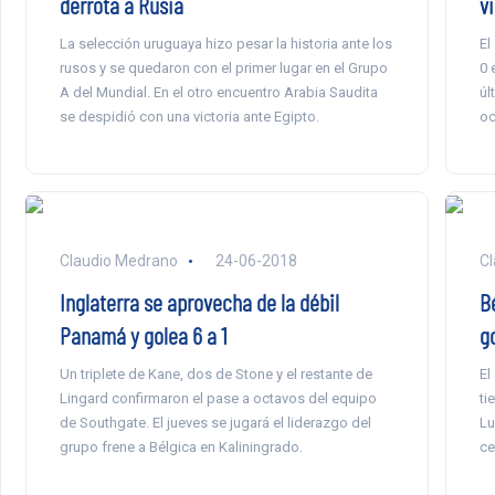
derrota a Rusia
vi
La selección uruguaya hizo pesar la historia ante los
El
rusos y se quedaron con el primer lugar en el Grupo
0 
A del Mundial. En el otro encuentro Arabia Saudita
úl
se despidió con una victoria ante Egipto.
oc
Claudio Medrano
24-06-2018
Cl
Inglaterra se aprovecha de la débil
B
Panamá y golea 6 a 1
g
Un triplete de Kane, dos de Stone y el restante de
El
Lingard confirmaron el pase a octavos del equipo
ti
de Southgate. El jueves se jugará el liderazgo del
Lu
grupo frene a Bélgica en Kaliningrado.
ce