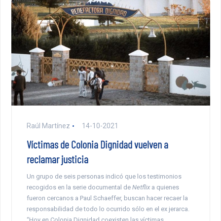
Raúl Martínez
14-10-2021
Víctimas de Colonia Dignidad vuelven a
reclamar justicia
Un grupo de seis personas indicó que los testimonios
recogidos en la serie documental de
Netflix
a quienes
fueron cercanos a Paul Schaeffer, buscan hacer recaer la
responsabilidad de todo lo ocurrido sólo en el ex jerarca.
“Hoy en Colonia Dignidad coexisten las víctimas