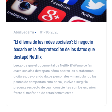
Abril Becerra
01-10-2020
“El dilema de las redes sociales”: El negocio
basado en la desprotección de los datos que
destapó Netflix
Luego de que el documental de Netflix
El dilema de las
redes sociales
destapara cómo operan las plataformas
digitales, devorando datos personales y manipulando las
pautas de comportamiento social, vuelve a surgir la
pregunta respecto de cuán conscientes son los usuarios
frente al trasfondo de estas herramientas.