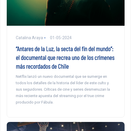
Catalina Araya
01-05-2024
“Antares de la Luz, la secta del fin del mundo”:
el documental que recrea uno de los crímenes
más recordados de Chile
Netflix lanzó un nuevo documental que se sumerge en
todos los detalles de la historia del líder de este culto y
sus seguidores. Críticas de cine y series desmenuzan la
más reciente apuesta del streaming por el true crime
producido por Fábula.