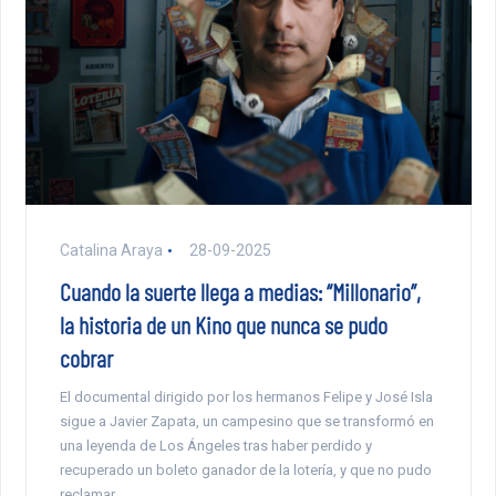
Catalina Araya
28-09-2025
Cuando la suerte llega a medias: “Millonario”,
la historia de un Kino que nunca se pudo
cobrar
El documental dirigido por los hermanos Felipe y José Isla
sigue a Javier Zapata, un campesino que se transformó en
una leyenda de Los Ángeles tras haber perdido y
recuperado un boleto ganador de la lotería, y que no pudo
reclamar.