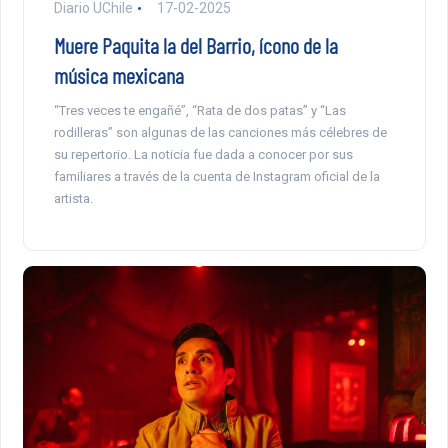
Diario UChile
17-02-2025
Muere Paquita la del Barrio, ícono de la
música mexicana
“Tres veces te engañé”, “Rata de dos patas” y “Las
rodilleras” son algunas de las canciones más célebres de
su repertorio. La noticia fue dada a conocer por sus
familiares a través de la cuenta de Instagram oficial de la
artista.