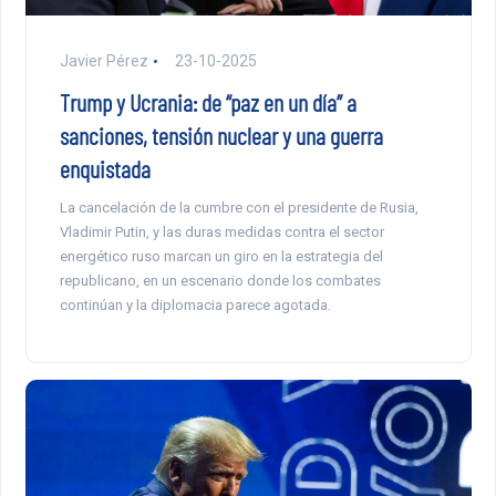
Javier Pérez
23-10-2025
Trump y Ucrania: de “paz en un día” a
sanciones, tensión nuclear y una guerra
enquistada
La cancelación de la cumbre con el presidente de Rusia,
Vladimir Putin, y las duras medidas contra el sector
energético ruso marcan un giro en la estrategia del
republicano, en un escenario donde los combates
continúan y la diplomacia parece agotada.