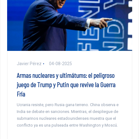
Javier Pérez
04-08-2025
Armas nucleares y ultimátums: el peligroso
juego de Trump y Putin que revive la Guerra
Fría
Ucrania resiste, pero Rusia gana terreno. China observa e
India se debate en sanciones. Mientras, el despliegue de
submarinos nucleares estadounidenses muestra que el
conflicto ya es una pulseada entre Washington y Moscú.