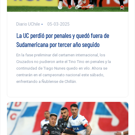
Diario UChile
05-03-2025
La UC perdió por penales y quedó fuera de
Sudamericana por tercer año seguido
En la fase preliminar del certamen internacional, los
Cruzados no pudieron ante el Tino Tino en penales y la
continuidad de Tiago Nunes quedo en vilo. Ahora se
centrarán en el campeonato nacional este sábado,
enfrentando a Ñublense de Chillán.