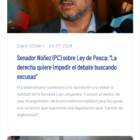
Diario UChile
04-07-2024
Senador Núñez (PC) sobre Ley de Pesca: “La
derecha quiere impedir el debate buscando
excusas”
El parlamentario cuestionó a la oposición por evitar la
nulidad de la llamada Ley Longuiera. Y acusó al sector de
usar el argumento de la inconstitucionalidad para bloquear
una votación que suprimiría una legislación que “carece de
legitimidad”.