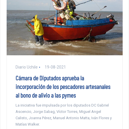
Diario Uchile
19-08-2021
Cámara de Diputados aprueba la
incorporación de los pescadores artesanales
al bono de alivio a las pymes
La iniciativa fue impulsada por los diputados DC Gabriel
Ascencio, Jorge Sabag, Víctor Torres, Miguel Angel
Calisto, Joanna Pérez, Manuel Antonio Matta, Iván Flores y
Matías Walker.