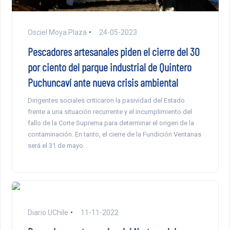
Osciel Moya Plaza
24-05-2023
Pescadores artesanales piden el cierre del 30
por ciento del parque industrial de Quintero
Puchuncaví ante nueva crisis ambiental
Dirigentes sociales criticaron la pasividad del Estado
frente a una situación recurrente y el incumplimiento del
fallo de la Corte Suprema para determinar el origen de la
contaminación. En tanto, el cierre de la Fundición Ventanas
será el 31 de mayo.
Diario UChile
11-11-2022