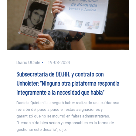
Diario UChile
19-08-2024
Subsecretaria de DD.HH. y contrato con
Unholster: “Ninguna otra plataforma respondía
íntegramente a la necesidad que había”
Daniela Quintanilla aseguró haber realizado una cuidadosa
revisión del paso a paso en estas asignaciones y
garantizó que no se incurrió en faltas administrativas.
“Hemos sido bien serios y responsables en la forma de
gestionar este desafío”, dijo.