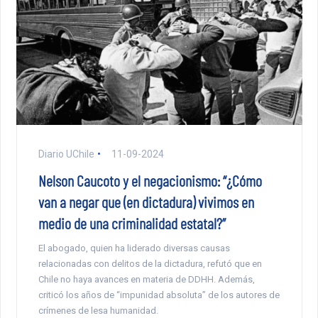
Diario UChile
11-09-2024
Nelson Caucoto y el negacionismo: “¿Cómo
van a negar que (en dictadura) vivimos en
medio de una criminalidad estatal?”
El abogado, quien ha liderado diversas causas
relacionadas con delitos de la dictadura, refutó que en
Chile no haya avances en materia de DDHH. Además,
criticó los años de “impunidad absoluta” de los autores de
crímenes de lesa humanidad.