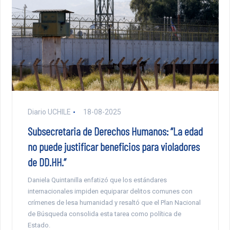
Diario UCHILE
18-08-2025
Subsecretaria de Derechos Humanos: “La edad
no puede justificar beneficios para violadores
de DD.HH.”
Daniela Quintanilla enfatizó que los estándares
internacionales impiden equiparar delitos comunes con
crímenes de lesa humanidad y resaltó que el Plan Nacional
de Búsqueda consolida esta tarea como política de
Estado.