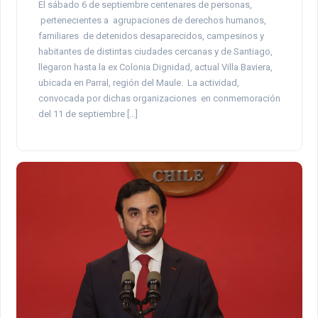
El sábado 6 de septiembre centenares de personas,
pertenecientes a agrupaciones de derechos humanos,
familiares de detenidos desaparecidos, campesinos y
habitantes de distintas ciudades cercanas y de Santiago,
llegaron hasta la ex Colonia Dignidad, actual Villa Baviera,
ubicada en Parral, región del Maule. La actividad,
convocada por dichas organizaciones en conmemoración
del 11 de septiembre […]