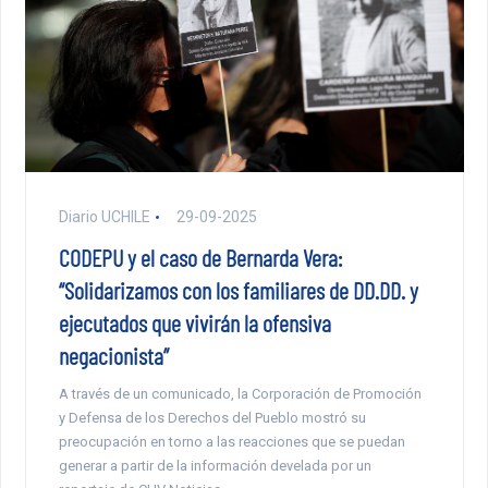
Diario UCHILE
29-09-2025
CODEPU y el caso de Bernarda Vera:
“Solidarizamos con los familiares de DD.DD. y
ejecutados que vivirán la ofensiva
negacionista”
A través de un comunicado, la Corporación de Promoción
y Defensa de los Derechos del Pueblo mostró su
preocupación en torno a las reacciones que se puedan
generar a partir de la información develada por un