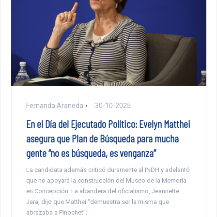
Fernanda Araneda
30-10-2025
En el Día del Ejecutado Político: Evelyn Matthei
asegura que Plan de Búsqueda para mucha
gente “no es búsqueda, es venganza”
La candidata además criticó duramente al INDH y adelantó
que no apoyará la construcción del Museo de la Memoria
en Concepción. La abandera del oficialismo, Jeannette
Jara, dijo que Matthei “demuestra ser la misma que
abrazaba a Pinochet”.