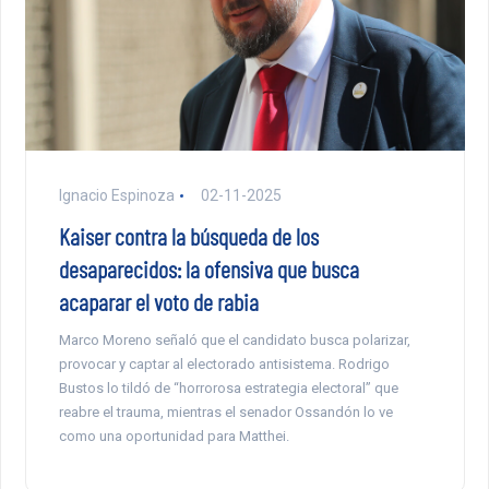
Ignacio Espinoza
02-11-2025
Kaiser contra la búsqueda de los
desaparecidos: la ofensiva que busca
acaparar el voto de rabia
Marco Moreno señaló que el candidato busca polarizar,
provocar y captar al electorado antisistema. Rodrigo
Bustos lo tildó de “horrorosa estrategia electoral” que
reabre el trauma, mientras el senador Ossandón lo ve
como una oportunidad para Matthei.