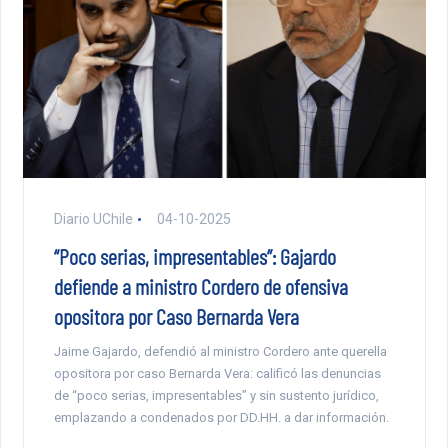
Diario UChile
04-10-2025
“Poco serias, impresentables”: Gajardo
defiende a ministro Cordero de ofensiva
opositora por Caso Bernarda Vera
Jaime Gajardo, defendió al ministro Cordero ante querella
opositora por caso Bernarda Vera: calificó las denuncias
de “poco serias, impresentables” y sin sustento jurídico,
emplazando a condenados por DD.HH. a dar información.