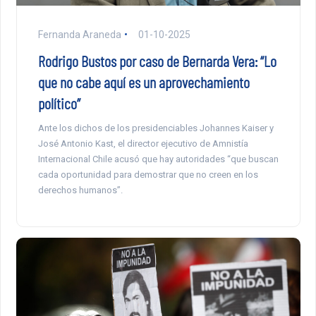
Fernanda Araneda
01-10-2025
Rodrigo Bustos por caso de Bernarda Vera: “Lo
que no cabe aquí es un aprovechamiento
político”
Ante los dichos de los presidenciables Johannes Kaiser y
José Antonio Kast, el director ejecutivo de Amnistía
Internacional Chile acusó que hay autoridades “que buscan
cada oportunidad para demostrar que no creen en los
derechos humanos”.