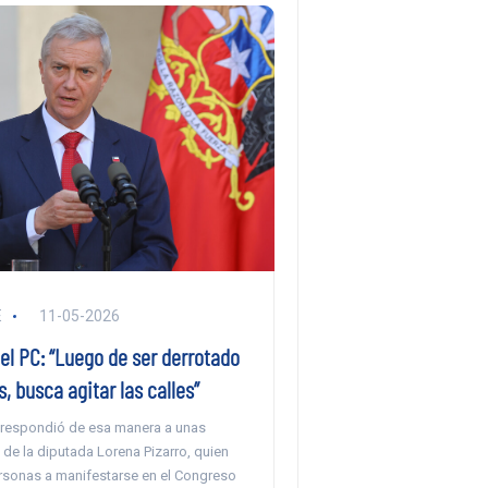
E
11-05-2026
el PC: “Luego de ser derrotado
s, busca agitar las calles”
 respondió de esa manera a unas
de la diputada Lorena Pizarro, quien
ersonas a manifestarse en el Congreso