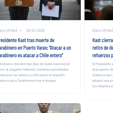
ario UCHILE
20-03-2026
Diario UCHIL
residente Kast tras muerte de
Kast cierra
arabinero en Puerto Varas: “Atacar a un
retiro de 
arabinero es atacar a Chile entero”
refuerzos 
 Gobierno decretó tres días de duelo nacional en
El Presidente
nor al sargento fallecido, mientras autoridades
el proyecto de
stacaron su servicio y reforzaron el respaldo
Creemos que no
stitucional a Carabineros tras el ataque.
adoptó una po
los feriados i