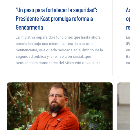
“Un paso para fortalecer la seguridad”:
A
Presidente Kast promulga reforma a
o
Gendarmería
r
La iniciativa separa dos funciones que hasta ahora
En
coexistían bajo una mismo cartera: la custodia
(P
penitenciaria, que queda radicada en el ámbito de la
en
seguridad pública y la reinserción social, que
Ba
permanecerá como tarea del Ministerio de Justicia.
ca