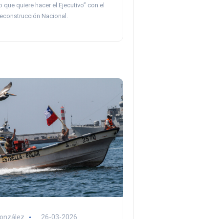
lo que quiere hacer el Ejecutivo” con el
econstrucción Nacional.
González
26-03-2026