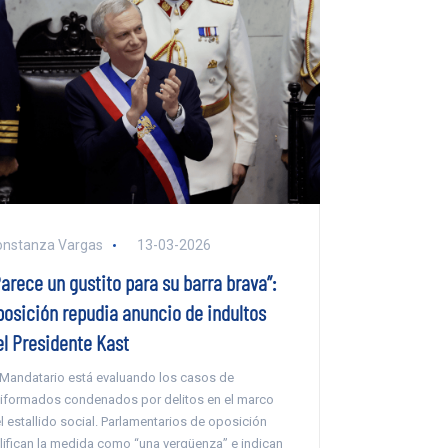
onstanza Vargas
13-03-2026
arece un gustito para su barra brava”:
posición repudia anuncio de indultos
el Presidente Kast
 Mandatario está evaluando los casos de
iformados condenados por delitos en el marco
l estallido social. Parlamentarios de oposición
lifican la medida como “una vergüenza” e indican