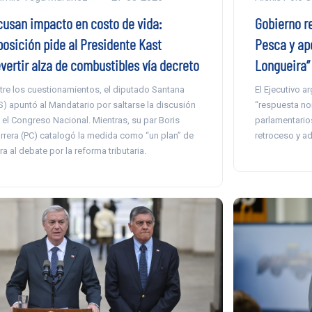
cusan impacto en costo de vida:
Gobierno r
posición pide al Presidente Kast
Pesca y apo
evertir alza de combustibles vía decreto
Longueira”
tre los cuestionamientos, el diputado Santana
El Ejecutivo 
S) apuntó al Mandatario por saltarse la discusión
“respuesta no
 el Congreso Nacional. Mientras, su par Boris
parlamentario
rrera (PC) catalogó la medida como “un plan” de
retroceso y ad
ra al debate por la reforma tributaria.