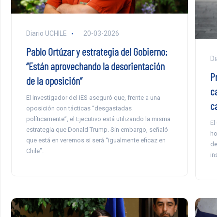
Diario UCHILE
20-03-2026
Pablo Ortúzar y estrategia del Gobierno:
Di
“Están aprovechando la desorientación
P
de la oposición”
c
El investigador del IES aseguró que, frente a una
c
oposición con tácticas “desgastadas
políticamente”, el Ejecutivo está utilizando la misma
El
estrategia que Donald Trump. Sin embargo, señaló
ho
que está en veremos si será “igualmente eficaz en
de
Chile”.
in