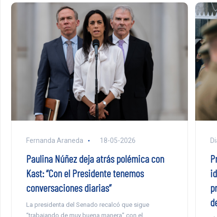
Di
Fernanda Araneda
18-05-2026
P
Paulina Núñez deja atrás polémica con
id
Kast: “Con el Presidente tenemos
p
conversaciones diarias”
de
La presidenta del Senado recalcó que sigue
“trabajando de muy buena manera” con el