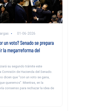
argas
01-06-2026
or un voto? Senado se prepara
ir la megarreforma del
iciará su segundo trámite este
la Comisión de Hacienda del Senado.
smo dicen que “con un voto se gana,
que queremos”. Mientras, en la
ría consenso para rechazar la idea de