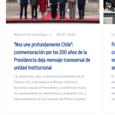
Alexis Polo González
09-07-2026
C
“Nos une profundamente Chile”:
P
conmemoración por los 200 años de la
c
Presidencia deja mensaje transversal de
o
unidad institucional
a
La ceremonia, que contempló actividades en el
El
Palacio de La Moneda y el Museo Histórico
te
Nacional, reunió al Presidente José Antonio Kast,
en
los exmandatarios Gabriel Boric y Eduardo Frei, y
de
representantes de las familias de Piñera y Aylwin.
so