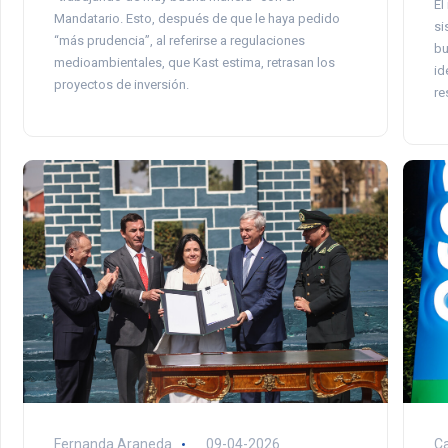
El
Mandatario. Esto, después de que le haya pedido
si
“más prudencia”, al referirse a regulaciones
bu
medioambientales, que Kast estima, retrasan los
id
proyectos de inversión.
re
Fernanda Araneda
09-04-2026
Ca