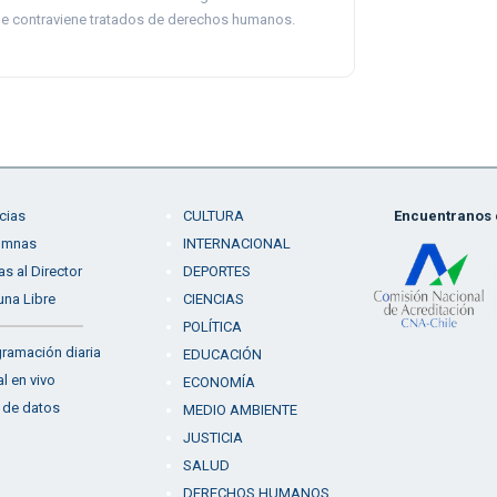
e contraviene tratados de derechos humanos.
cias
CULTURA
Encuentranos e
umnas
INTERNACIONAL
as al Director
DEPORTES
una Libre
CIENCIAS
POLÍTICA
ramación diaria
EDUCACIÓN
l en vivo
ECONOMÍA
 de datos
MEDIO AMBIENTE
JUSTICIA
SALUD
DERECHOS HUMANOS