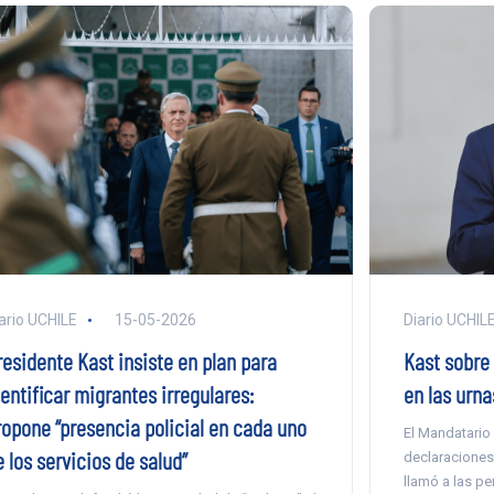
ario UCHILE
15-05-2026
Diario UCHIL
residente Kast insiste en plan para
Kast sobre 
entificar migrantes irregulares:
en las urna
ropone “presencia policial en cada uno
El Mandatario
 los servicios de salud”
declaraciones 
llamó a las p