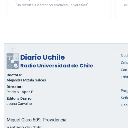
“un recorte a derechos sociales universales”.
qu
Diario Uchile
Noti
Col
Radio Universidad de Chile
Cart
Rectora:
Trib
Alejandra Mizala Salces
Director:
Prog
Patricio López P.
Seña
Editora Diario:
Joana Carvalho
Uso
Miguel Claro 509, Providencia
Santiago de Chile