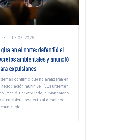
E
17-03-2026
 gira en el norte: defendió el
decretos ambientales y anunció
para expulsiones
 además confirmó que no avanzarán en
 negociación multinivel. “¿Es urgente?
”, zanjó. Por otro lado, el Mandatario
stura abierta respecto al debate de
rrenunciables.