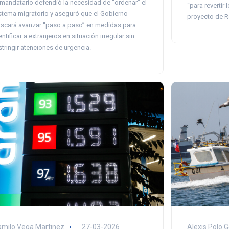
 mandatario defendió la necesidad de “ordenar” el
“para revertir 
stema migratorio y aseguró que el Gobierno
proyecto de R
scará avanzar “paso a paso” en medidas para
entificar a extranjeros en situación irregular sin
stringir atenciones de urgencia.
milo Vega Martinez
27-03-2026
Alexis Polo 