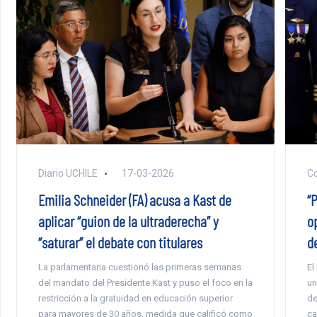
Diario UCHILE
17-03-2026
C
Emilia Schneider (FA) acusa a Kast de
“P
aplicar “guion de la ultraderecha” y
o
“saturar” el debate con titulares
d
La parlamentaria cuestionó las primeras semanas
El
del mandato del Presidente Kast y puso el foco en la
un
restricción a la gratuidad en educación superior
de
para mayores de 30 años, medida que calificó como
ca