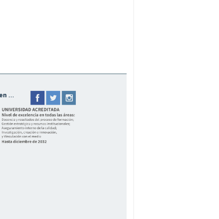
n ...