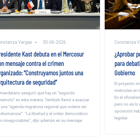
Constanza V
onstanza Vargas
30-06-2026
¿Aprobar p
residente Kast debuta en el Mercosur
para debat
on mensaje contra el crimen
Gobierno
rganizado: “Construyamos juntos una
rquitectura de seguridad”
El proyecto in
miércoles en 
 mandatario aseguró que hay un “segundo
En el oficiali
rremoto” en esta materia. También llamó a avanzar
pero no es lo 
 una “agenda migratoria regional que ordene sin
oposición hab
shumanizar”. “La libertad y el orden democrático
legislar.
n innegociables”, dijo además en su mensaje.