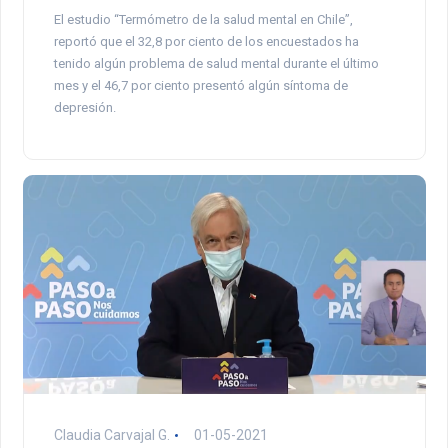
El estudio “Termómetro de la salud mental en Chile”,
reportó que el 32,8 por ciento de los encuestados ha
tenido algún problema de salud mental durante el último
mes y el 46,7 por ciento presentó algún síntoma de
depresión.
Claudia Carvajal G.
01-05-2021