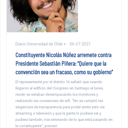
Diario Universidad de Chile
06-07-2021
Constituyente Nicolás Núñez arremete contra
Presidente Sebastián Piñera: “Quiere que la
convención sea un fracaso, como su gobierno”
El representante por el distrito 16 señaló que cuando
llegaron al edificio del Congreso en Santiago el lunes,
recién se estaban desempacando los monitores y
realizando las conexiones de wifi. “No se cumplió las
exigencias de transparencia para poder emitir esto vía
streaming o televisión y que la gente lo pudiera ver y
pudiera también, irse enterando de lo que está pasando en
la constituyente”, precisó.