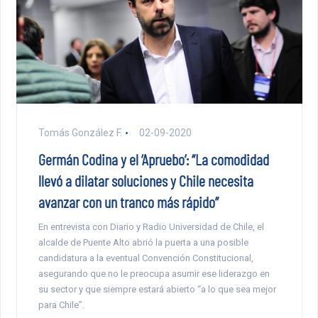
Tomás González F.
02-09-2020
Germán Codina y el ‘Apruebo’: “La comodidad
llevó a dilatar soluciones y Chile necesita
avanzar con un tranco más rápido”
En entrevista con Diario y Radio Universidad de Chile, el
alcalde de Puente Alto abrió la puerta a una posible
candidatura a la eventual Convención Constitucional,
asegurando que no le preocupa asumir ese liderazgo en
su sector y que siempre estará abierto “a lo que sea mejor
para Chile”.