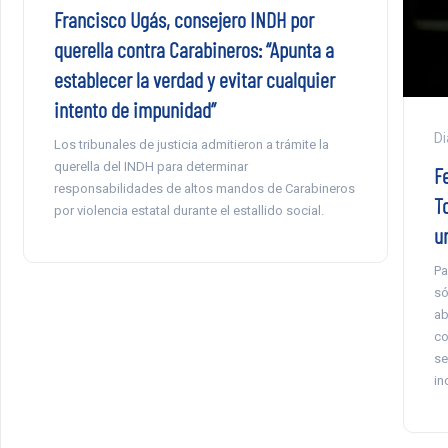
Francisco Ugás, consejero INDH por
querella contra Carabineros: “Apunta a
establecer la verdad y evitar cualquier
intento de impunidad”
Di
Los tribunales de justicia admitieron a trámite la
querella del INDH para determinar
F
responsabilidades de altos mandos de Carabineros
To
por violencia estatal durante el estallido social.
un
Pa
só
ab
co
se
in