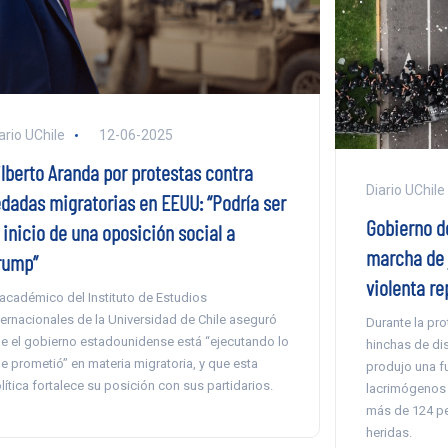
ario UChile
12-06-2025
ilberto Aranda por protestas contra
Diario UChile
edadas migratorias en EEUU: “Podría ser
Gobierno de
 inicio de una oposición social a
marcha de 
rump”
violenta re
 académico del Instituto de Estudios
ternacionales de la Universidad de Chile aseguró
Durante la pr
e el gobierno estadounidense está “ejecutando lo
hinchas de dis
e prometió” en materia migratoria, y que esta
produjo una fu
lítica fortalece su posición con sus partidarios.
lacrimógenos 
más de 124 pe
heridas.