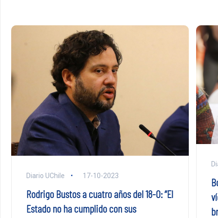
Di
Diario UChile
17-10-2023
B
Rodrigo Bustos a cuatro años del 18-O: “El
ví
Estado no ha cumplido con sus
b