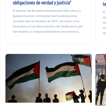
obligaciones de verdad y justicia”
t
El director de Amnistía Internacional Chile criticó a
El
quienes buscan criminalizar las movilizaciones
de
sociales que se iniciaron en 2019, así como a los
co
tribunales y a los altos mandos de Carabineros que
vi
han eludido su responsabilidad en esos hechos.
va