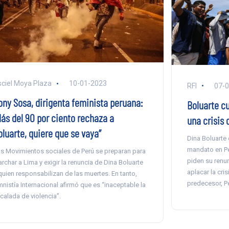
ciel Moya Plaza
10-01-2023
RFI
07-
ony Sosa, dirigenta feminista peruana:
Boluarte c
Más del 90 por ciento rechaza a
una crisis 
oluarte, quiere que se vaya”
Dina Boluarte
mandato en Pe
s Movimientos sociales de Perú se preparan para
piden su renu
rchar a Lima y exigir la renuncia de Dina Boluarte
aplacar la cri
quien responsabilizan de las muertes. En tanto,
predecesor, Pe
nistía Internacional afirmó que es “inaceptable la
calada de violencia”.