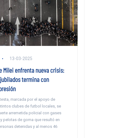
13-03-2025
 Milei enfrenta nueva crisis:
jubilados termina con
presión
otesta, marcada por el apoyo de
tintos clubes de futbol locales, se
erte arremetida policial con gases
y pelotas de goma que resultó en
rsonas detenidas y al menos 46