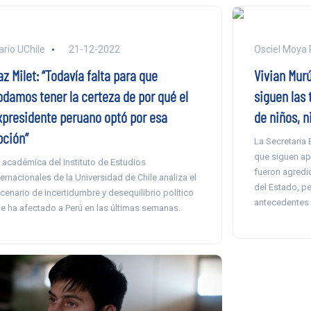
ario UChile
21-12-2022
Osciel Moya 
z Milet: “Todavía falta para que
Vivian Murú
odamos tener la certeza de por qué el
siguen las 
xpresidente peruano optó por esa
de niños, n
pción”
La Secretaria 
que siguen a
 académica del Instituto de Estudios
fueron agredid
ternacionales de la Universidad de Chile analiza el
del Estado, p
cenario de incertidumbre y desequilibrio político
antecedentes a
e ha afectado a Perú en las últimas semanas.