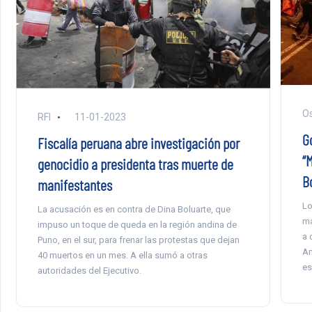
Os
RFI
11-01-2023
G
Fiscalía peruana abre investigación por
“
genocidio a presidenta tras muerte de
B
manifestantes
Lo
La acusación es en contra de Dina Boluarte, que
ma
impuso un toque de queda en la región andina de
a 
Puno, en el sur, para frenar las protestas que dejan
Am
40 muertos en un mes. A ella sumó a otras
es
autoridades del Ejecutivo.