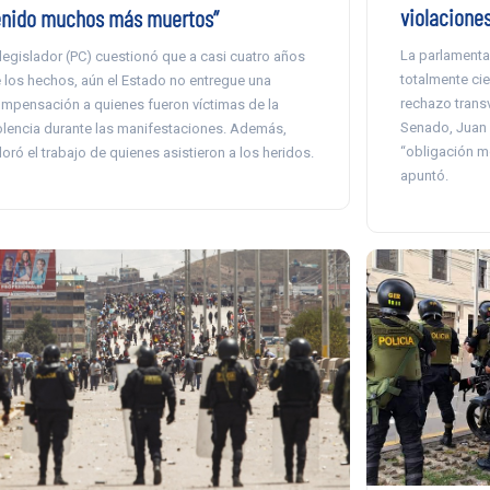
violaciones
enido muchos más muertos”
La parlamentar
 legislador (PC) cuestionó que a casi cuatro años
totalmente ci
 los hechos, aún el Estado no entregue una
rechazo transv
mpensación a quienes fueron víctimas de la
Senado, Juan
olencia durante las manifestaciones. Además,
“obligación mo
loró el trabajo de quienes asistieron a los heridos.
apuntó.