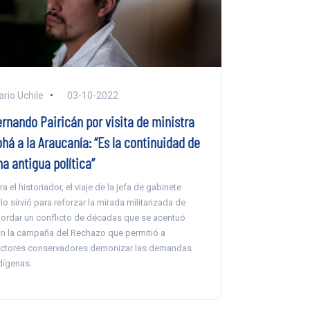
ario Uchile
03-10-2022
ernando Pairicán por visita de ministra
há a la Araucanía: “Es la continuidad de
a antigua política”
ra el historiador, el viaje de la jefa de gabinete
lo sirvió para reforzar la mirada militarizada de
ordar un conflicto de décadas que se acentuó
n la campaña del Rechazo que permitió a
ctores conservadores demonizar las demandas
dígenas.