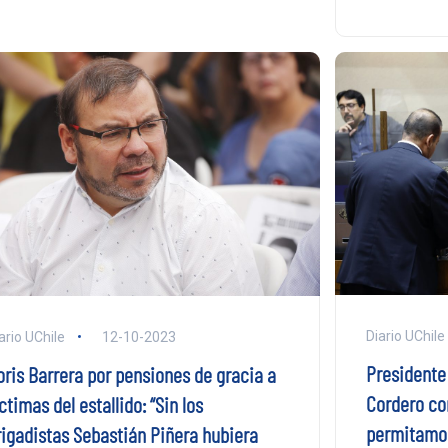
Diario UChile
ario UChile
12-10-2023
Presidente
oris Barrera por pensiones de gracia a
Cordero co
ctimas del estallido: “Sin los
permitamos
rigadistas Sebastián Piñera hubiera