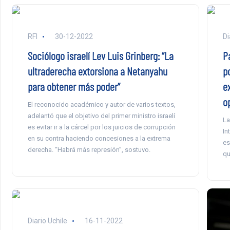
RFI
30-12-2022
Di
Sociólogo israelí Lev Luis Grinberg: “La
Pa
ultraderecha extorsiona a Netanyahu
p
para obtener más poder”
e
o
El reconocido académico y autor de varios textos,
adelantó que el objetivo del primer ministro israelí
La
es evitar ir a la cárcel por los juicios de corrupción
In
en su contra haciendo concesiones a la extrema
es
derecha. “Habrá más represión”, sostuvo.
qu
Diario Uchile
16-11-2022