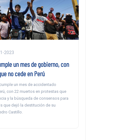
01-2023
umple un mes de gobierno, con
que no cede en Perú
 cumple un mes de accidentado
rú, con 22 muertos en protestas que
ncia y la búsqueda de consensos para
sis que dejó la destitución de su
dro Castillo.