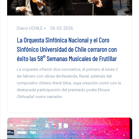
Diario UCHILE
06-02-2026
La Orquesta Sinfónica Nacional y el Coro
Sinfónico Universidad de Chile cerraron con
éxito las 58° Semanas Musicales de Frutillar
La orquesta ofreció dos conciertos, el primero el lunes 2
de febrero con obras de Rezende, Ravel, además del
compositor chileno René Silva, cuya creación contó con la
destacada participación del premiado poeta Elicura
Chihuailaf como narrador.