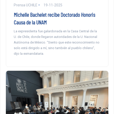
Prensa UCHILE
19-11-2025
Michelle Bachelet recibe Doctorado Honoris
Causa de la UNAM
La expresidenta fue galardonada en la Casa Central de la
U. de Chile, donde llegaron autoridades de la U. Nacional
Autónoma de México. “Siento que este reconocimiento no
solo está dirigido a mí, sino también al pueblo chileno”,
dijo la exmandataria.