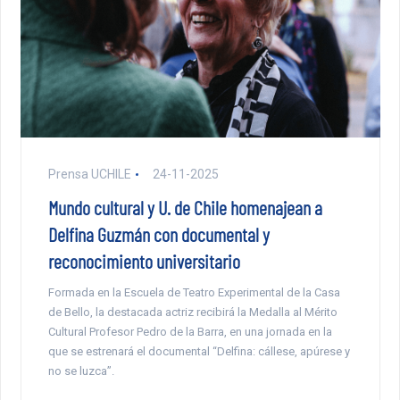
Prensa UCHILE
24-11-2025
Mundo cultural y U. de Chile homenajean a
Delfina Guzmán con documental y
reconocimiento universitario
Formada en la Escuela de Teatro Experimental de la Casa
de Bello, la destacada actriz recibirá la Medalla al Mérito
Cultural Profesor Pedro de la Barra, en una jornada en la
que se estrenará el documental “Delfina: cállese, apúrese y
no se luzca”.