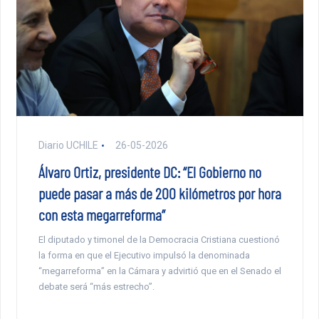
Diario UCHILE
26-05-2026
Álvaro Ortiz, presidente DC: “El Gobierno no
puede pasar a más de 200 kilómetros por hora
con esta megarreforma”
El diputado y timonel de la Democracia Cristiana cuestionó
la forma en que el Ejecutivo impulsó la denominada
“megarreforma” en la Cámara y advirtió que en el Senado el
debate será “más estrecho”.