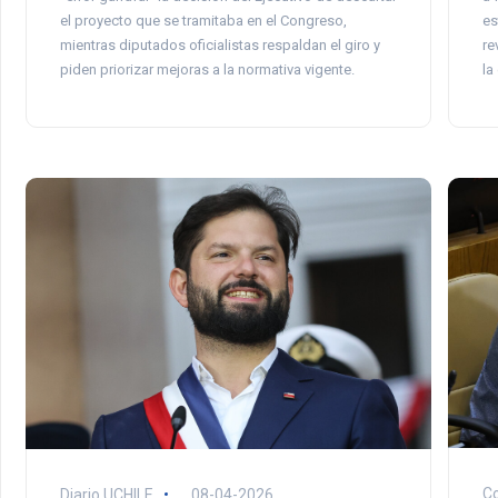
el proyecto que se tramitaba en el Congreso,
es
mientras diputados oficialistas respaldan el giro y
re
piden priorizar mejoras a la normativa vigente.
la
C
Diario UCHILE
08-04-2026