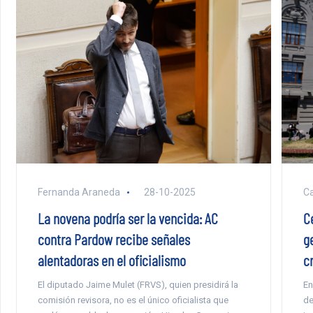
Ca
Fernanda Araneda
28-10-2025
C
La novena podría ser la vencida: AC
g
contra Pardow recibe señales
c
alentadoras en el oficialismo
En
El diputado Jaime Mulet (FRVS), quien presidirá la
de
comisión revisora, no es el único oficialista que