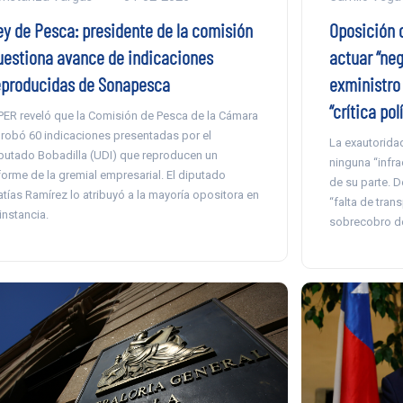
ey de Pesca: presidente de la comisión
Oposición 
uestiona avance de indicaciones
actuar “neg
eproducidas de Sonapesca
exministro 
“crítica pol
PER reveló que la Comisión de Pesca de la Cámara
robó 60 indicaciones presentadas por el
La exautoridad
putado Bobadilla (UDI) que reproducen un
ninguna “infra
forme de la gremial empresarial. El diputado
de su parte. D
tías Ramírez lo atribuyó a la mayoría opositora en
“falta de tran
 instancia.
sobrecobro de 