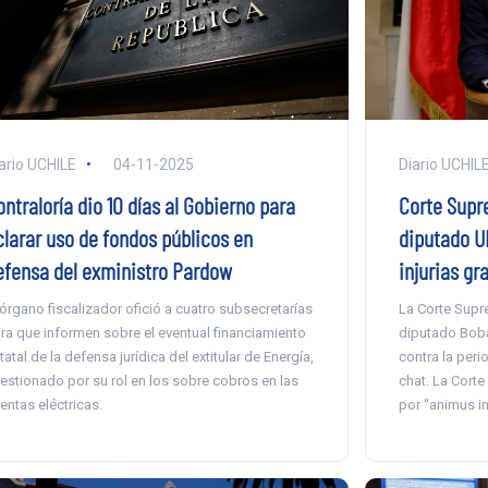
ario UCHILE
04-11-2025
Diario UCHIL
ntraloría dio 10 días al Gobierno para
Corte Supr
clarar uso de fondos públicos en
diputado UD
efensa del exministro Pardow
injurias gr
 órgano fiscalizador ofició a cuatro subsecretarías
La Corte Supre
ra que informen sobre el eventual financiamiento
diputado Boba
tatal de la defensa jurídica del extitular de Energía,
contra la peri
estionado por su rol en los sobre cobros en las
chat. La Corte
entas eléctricas.
por “animus in