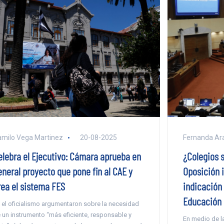
milo Vega Martinez
20-08-2025
Fernanda Ar
elebra el Ejecutivo: Cámara aprueba en
¿Colegios 
eneral proyecto que pone fin al CAE y
Oposición 
rea el sistema FES
indicación
Educación
 el oficialismo argumentaron sobre la necesidad
 un instrumento “más eficiente, responsable y
En medio de la