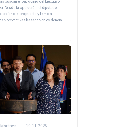
as buscan el patrocinio del Ejecutivo
tiva. Desde la oposición, el diputado
uestionó la propuesta y llamó a
idas preventivas basadas en evidencia
 Martinez
19-11-2025