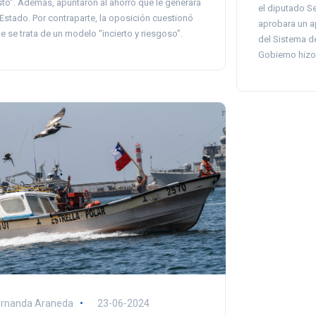
sto”. Además, apuntaron al ahorro que le generará
el diputado Se
 Estado. Por contraparte, la oposición cuestionó
aprobara un a
e se trata de un modelo “incierto y riesgoso”.
del Sistema de
Gobierno hizo
ernanda Araneda
23-06-2024