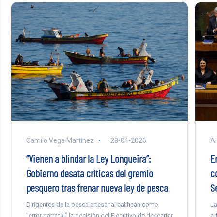
Camilo Vega Martinez
28-04-2026
Al
“Vienen a blindar la Ley Longueira”:
En
Gobierno desata críticas del gremio
c
pesquero tras frenar nueva ley de pesca
S
Dirigentes de la pesca artesanal califican como
La
“error garrafal” la decisión del Ejecutivo de descartar
a 