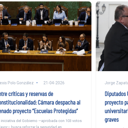
exis Polo González
21-04-2026
Jorge Zapat
tre críticas y reservas de
Diputados 
onstitucionalidad: Cámara despacha al
proyecto pa
enado proyecto “Escuelas Protegidas”
universitar
graves
 iniciativa del Gobierno —aprobada con 103 votos
favor— busca reforzar la seguridad en