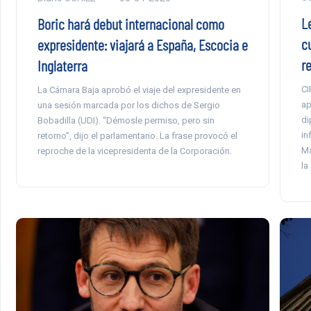
L
Boric hará debut internacional como
c
expresidente: viajará a España, Escocia e
r
Inglaterra
CI
La Cámara Baja aprobó el viaje del expresidente en
ap
una sesión marcada por los dichos de Sergio
di
Bobadilla (UDI). “Démosle permiso, pero sin
in
retorno”, dijo el parlamentario. La frase provocó el
Ma
reproche de la vicepresidenta de la Corporación.
la