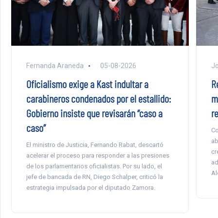
Fernanda Araneda
05-08-2026
Jo
Oficialismo exige a Kast indultar a
R
carabineros condenados por el estallido:
mi
Gobierno insiste que revisarán “caso a
r
caso”
Co
ab
El ministro de Justicia, Fernando Rabat, descartó
cr
acelerar el proceso para responder a las presiones
ad
de los parlamentarios oficialistas. Por su lado, el
Al
jefe de bancada de RN, Diego Schalper, criticó la
estrategia impulsada por el diputado Zamora.