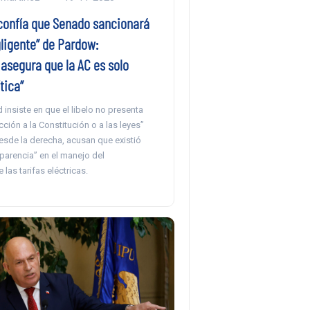
confía que Senado sancionará
ligente” de Pardow:
asegura que la AC es solo
ítica”
 insiste en que el libelo no presenta
cción a la Constitución o a las leyes”
esde la derecha, acusan que existió
sparencia” en el manejo del
las tarifas eléctricas.