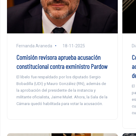
Di
Fernanda Araneda
18-11-2025
Co
Comisión revisora aprueba acusación
a
constitucional contra exministro Pardow
d
El libelo fue respaldado por los diputado Sergio
Bobadilla (UDI) y Mauro González (RN), además de
El
la aprobación del presidente de la instancia y
pa
militante oficialista, Jaime Mulet. Ahora, la Sala de la
es
Cámara quedó habilitada para votar la acusación.
cu
cu