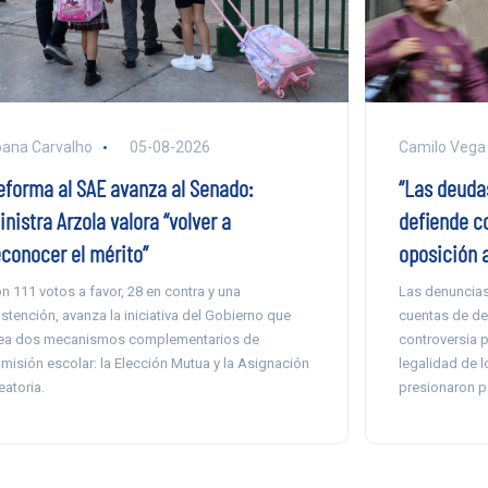
ana Carvalho
05-08-2026
Camilo Vega
eforma al SAE avanza al Senado:
“Las deuda
nistra Arzola valora “volver a
defiende c
econocer el mérito”
oposición 
n 111 votos a favor, 28 en contra y una
Las denuncias
stención, avanza la iniciativa del Gobierno que
cuentas de de
ea dos mecanismos complementarios de
controversia po
misión escolar: la Elección Mutua y la Asignación
legalidad de l
eatoria.
presionaron po