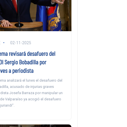
E
02-11-2025
ema revisará desafuero del
I Sergio Bobadilla por
aves a periodista
ma analizará el lunes el desafuero del
dilla, acusado de injurias graves
odista Josefa Barraza por manipular un
 de Valparaíso ya acogió el desafuero
juriandi”.