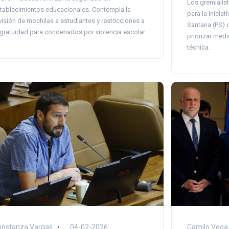
Los gremialist
tablecimientos educacionales. Contempla la
para la inicia
visión de mochilas a estudiantes y restricciones a
Santana (PS) c
 gratuidad para condenados por violencia escolar.
priorizar med
técnica.
onstanza Vargas
04-02-2026
Camilo Vega