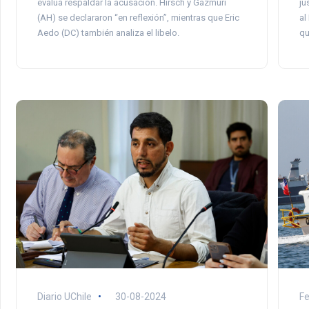
ju
evalúa respaldar la acusación. Hirsch y Gazmuri
al
(AH) se declararon “en reflexión”, mientras que Eric
qu
Aedo (DC) también analiza el libelo.
Diario UChile
30-08-2024
F