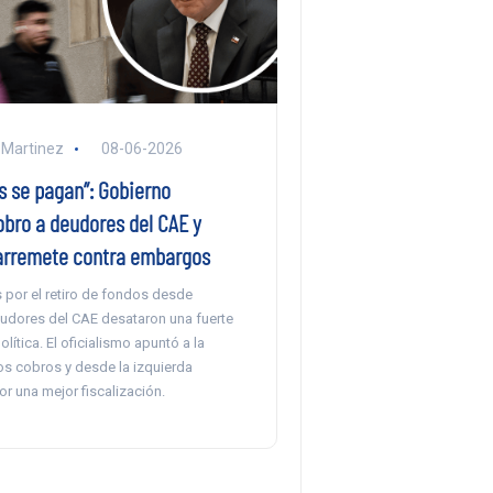
 Martinez
08-06-2026
s se pagan”: Gobierno
obro a deudores del CAE y
arremete contra embargos
 por el retiro de fondos desde
udores del CAE desataron una fuerte
lítica. El oficialismo apuntó a la
os cobros y desde la izquierda
r una mejor fiscalización.