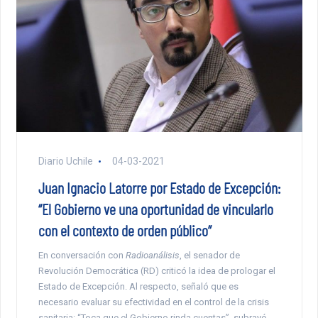
Diario Uchile
04-03-2021
Juan Ignacio Latorre por Estado de Excepción:
“El Gobierno ve una oportunidad de vincularlo
con el contexto de orden público”
En conversación con
Radioanálisis
, el senador de
Revolución Democrática (RD) criticó la idea de prologar el
Estado de Excepción. Al respecto, señaló que es
necesario evaluar su efectividad en el control de la crisis
sanitaria: “Toca que el Gobierno rinda cuentas”, subrayó.