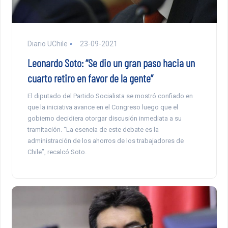
Diario UChile
23-09-2021
Leonardo Soto: “Se dio un gran paso hacia un
cuarto retiro en favor de la gente”
El diputado del Partido Socialista se mostró confiado en
que la iniciativa avance en el Congreso luego que el
gobierno decidiera otorgar discusión inmediata a su
tramitación. “La esencia de este debate es la
administración de los ahorros de los trabajadores de
Chile”, recalcó Soto.