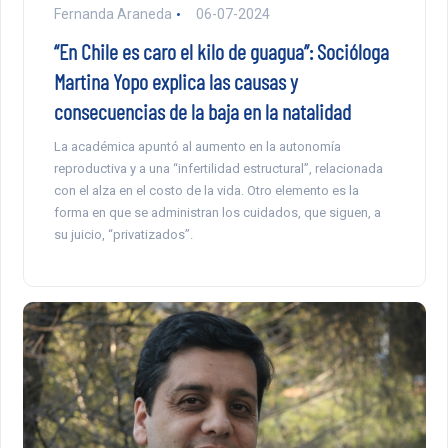
Fernanda Araneda
06-07-2024
“En Chile es caro el kilo de guagua”: Socióloga
Martina Yopo explica las causas y
consecuencias de la baja en la natalidad
La académica apuntó al aumento en la autonomía
reproductiva y a una “infertilidad estructural”, relacionada
con el alza en el costo de la vida. Otro elemento es la
forma en que se administran los cuidados, que siguen, a
su juicio, “privatizados”.