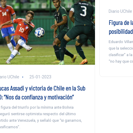
Diario UChile
Figura de l
posibilidad
Eduardo Villan
que la selecci
clasificar” a l
“no hay que co
ario UChile
25-01-2023
cas Assadi y victoria de Chile en la Sub
0: “Nos da confianza y motivación”
 figura del triunfo por la mínima ante Bolivia
eguró sentirse optimista respecto del último
rtido ante Venezuela, y señaló que “si ganamos,
asificamos”.