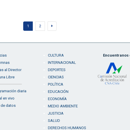
1
2
cias
CULTURA
Encuentranos e
umnas
INTERNACIONAL
as al Director
DEPORTES
una Libre
CIENCIAS
POLÍTICA
ramación diaria
EDUCACIÓN
l en vivo
ECONOMÍA
 de datos
MEDIO AMBIENTE
JUSTICIA
SALUD
DERECHOS HUMANOS