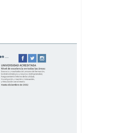
n ...