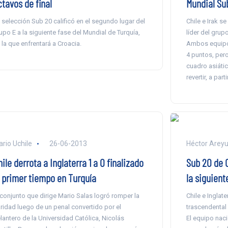
tavos de final
Mundial Su
 selección Sub 20 calificó en el segundo lugar del
Chile e Irak se
upo E a la siguiente fase del Mundial de Turquía,
líder del grup
 la que enfrentará a Croacia.
Ambos equipos 
4 puntos, pero
cuadro asiátic
revertir, a part
ario Uchile
26-06-2013
Héctor Arey
ile derrota a Inglaterra 1 a 0 finalizado
Sub 20 de C
l primer tiempo en Turquía
la siguient
 conjunto que dirige Mario Salas logró romper la
Chile e Inglat
ridad luego de un penal convertido por el
trascendental 
lantero de la Universidad Católica, Nicolás
El equipo naci