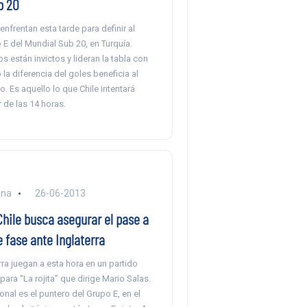
b 20
 enfrentan esta tarde para definir al
o E del Mundial Sub 20, en Turquía.
están invictos y lideran la tabla con
 la diferencia del goles beneficia al
o. Es aquello lo que Chile intentará
ir de las 14 horas.
una
26-06-2013
hile busca asegurar el pase a
e fase ante Inglaterra
erra juegan a esta hora en un partido
para “La rojita” que dirige Mario Salas.
onal es el puntero del Grupo E, en el