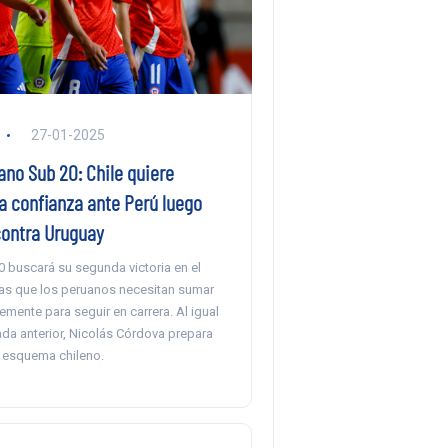
27-01-2025
no Sub 20: Chile quiere
a confianza ante Perú luego
contra Uruguay
0 buscará su segunda victoria en el
ras que los peruanos necesitan sumar
mente para seguir en carrera. Al igual
ada anterior, Nicolás Córdova prepara
 esquema chileno.