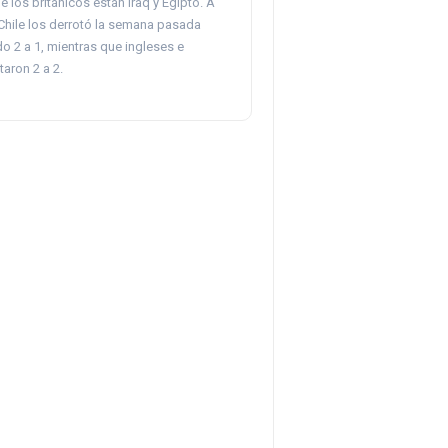
los británicos están Iraq y Egipto. A
 Chile los derrotó la semana pasada
o 2 a 1, mientras que ingleses e
aron 2 a 2.