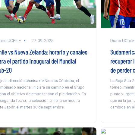
ario UCHILE
27-09-2025
Diario UChile
hile vs Nueva Zelanda: horario y canales
Sudamerica
ra el partido inaugural del Mundial
recuperar l
ub-20
de perder 
jo la dirección técnica de Nicolás Córdoba, el
La Roja Sub-2
mbinado nacional iniciará su camino en el Grupo
torneo, mient
con el objetivo de empezar con el pie derecho. En
puntos urgente
 segunda fecha, la selección chilena se medirá
que en la jorn
te Japón el martes 30 de septiembre.
cambios en el