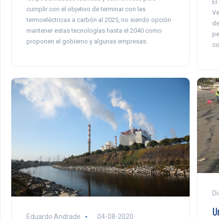
El
cumplir con el objetivo de terminar con las
Ve
termoeléctricas a carbón al 2025, no siendo opción
de
mantener estas tecnologías hasta el 2040 como
pe
proponen el gobierno y algunas empresas.
co
Di
U
Eduardo Andrade
04-08-2020