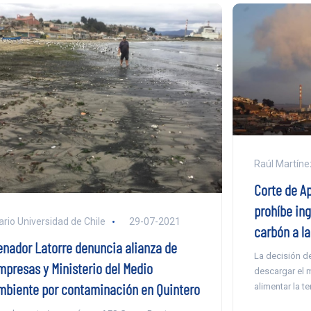
Raúl Martíne
Corte de A
prohíbe in
ario Universidad de Chile
29-07-2021
carbón a la
enador Latorre denuncia alianza de
La decisión de
mpresas y Ministerio del Medio
descargar el m
mbiente por contaminación en Quintero
alimentar la t