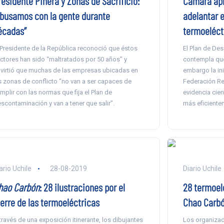
residente Piñera y Zonas de Sacrificio:
Cámara apr
Abusamos con la gente durante
adelantar e
écadas”
termoeléct
 Presidente de la República reconoció que éstos
El Plan de De
ctores han sido “maltratados por 50 años” y
contempla que 
virtió que muchas de las empresas ubicadas en
embargo la ini
s zonas de conflicto “no van a ser capaces de
Federación Reg
mplir con las normas que fija el Plan de
evidencia cien
scontaminación y van a tener que salir”.
más eficiente
ario Uchile
28-08-2019
Diario Uchile
hao Carbón
: 28 ilustraciones por el
28 termoelé
ierre de las termoeléctricas
Chao Carbó
través de una exposición itinerante, los dibujantes
Los organizad