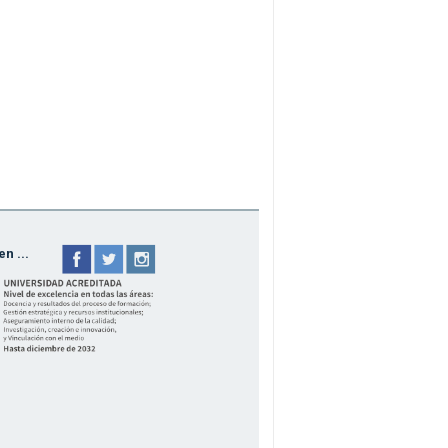
n ...