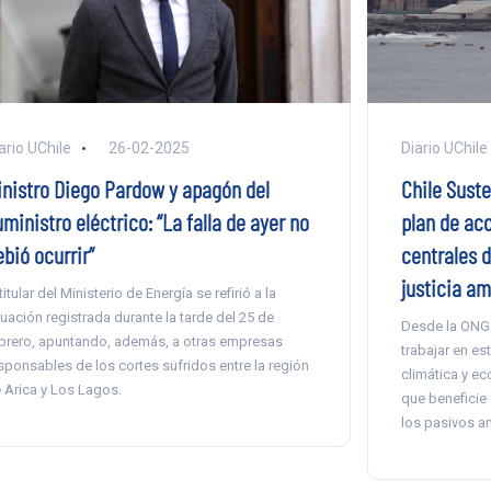
ario UChile
26-02-2025
Diario UChile
inistro Diego Pardow y apagón del
Chile Suste
ministro eléctrico: “La falla de ayer no
plan de acc
bió ocurrir”
centrales d
justicia am
 titular del Ministerio de Energía se refirió a la
tuación registrada durante la tarde del 25 de
Desde la ONG
brero, apuntando, además, a otras empresas
trabajar en est
sponsables de los cortes sufridos entre la región
climática y ec
 Arica y Los Lagos.
que beneficie
los pasivos a