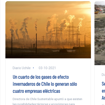
Diario Uchile
03-10-2021
Di
Un cuarto de los gases de efecto
S
invernaderos de Chile lo generan sólo
e
cuatro empresas eléctricas
A
Directora de Chile Sustentable apuntó a que existen
las posibilidades técnicas y económicas para