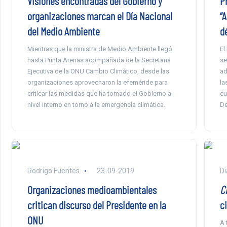
Visiones encontradas del Gobierno y
P
organizaciones marcan el Día Nacional
“
del Medio Ambiente
d
Mientras que la ministra de Medio Ambiente llegó
El
hasta Punta Arenas acompañada de la Secretaria
se
Ejecutiva de la ONU Cambio Climático, desde las
ad
organizaciones aprovecharon la efeméride para
la
criticar las medidas que ha tomado el Gobierno a
cu
nivel interno en torno a la emergencia climática.
De
Rodrigo Fuentes
23-09-2019
Di
Organizaciones medioambientales
C
critican discurso del Presidente en la
c
ONU
A 