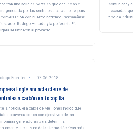
esentan una serie de postales que denuncian el
comunicar y e
ño generado por las centrales a carbón en el país.
necesidad que 
 conversación con nuestro noticiero
Radioanálisis
,
tipo de industr
 ilustrador Rodrigo Hurtado y la periodista Pía
rgara se refirieron al proyecto.
drigo Fuentes
07-06-2018
mpresa Engie anuncia cierre de
entrales a carbón en Tocopilla
te la noticia, el alcalde de Mejillones indicó que
tabla conversaciones con ejecutivos de las
mpañías generadoras para determinar
ontamente la clausura de las termoeléctricas más