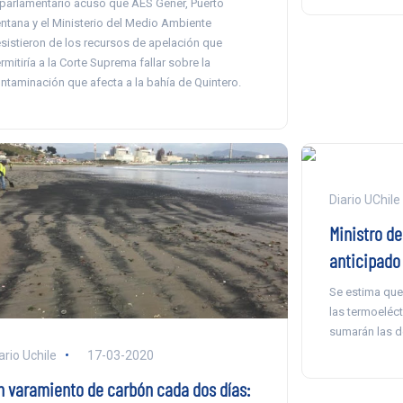
 parlamentario acusó que AES Gener, Puerto
ntana y el Ministerio del Medio Ambiente
sistieron de los recursos de apelación que
rmitiría a la Corte Suprema fallar sobre la
ntaminación que afecta a la bahía de Quintero.
Diario UChile
Ministro de
anticipado 
Se estima que
las termoeléct
sumarán las de
ario Uchile
17-03-2020
n varamiento de carbón cada dos días: