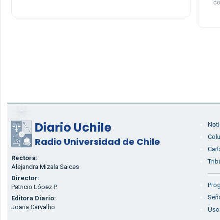
co
Diario Uchile
Noti
Col
Radio Universidad de Chile
Cart
Rectora:
Trib
Alejandra Mizala Salces
Director:
Prog
Patricio López P.
Seña
Editora Diario:
Joana Carvalho
Uso