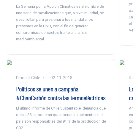
pr
La Semana por la Acción Climática es el nombre de
da
una serie de movilizaciones que, a nivel mundial, se
En
desarrollan para presionar a los mandatarios
el
presentes en la ONU, con el fin de generar
Ve
compromisos concretos frente a la crisis
medioambiental.
Diario U Chile
02-11-2018
Ro
Políticos se unen a campaña
E
#ChaoCarbón contra las termoeléctricas
c
El último informe de Chile Sustentable, denuncia que
An
de las 28 carboneras que operan actualmente en el
en
país son responsables del 91 % de la producción de
co
CO2.
pr