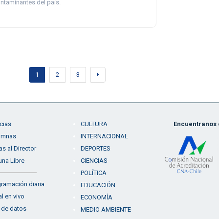
ntaminantes del país.
1
2
3
cias
CULTURA
Encuentranos e
umnas
INTERNACIONAL
as al Director
DEPORTES
una Libre
CIENCIAS
POLÍTICA
ramación diaria
EDUCACIÓN
l en vivo
ECONOMÍA
 de datos
MEDIO AMBIENTE