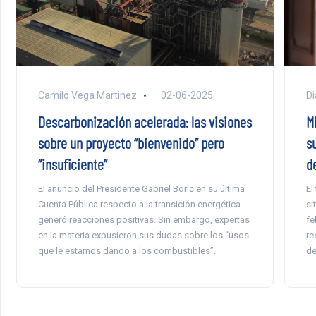
Camilo Vega Martinez
02-06-2025
Di
Descarbonización acelerada: las visiones
M
sobre un proyecto “bienvenido” pero
su
“insuficiente”
de
El anuncio del Presidente Gabriel Boric en su última
El
Cuenta Pública respecto a la transición energética
si
generó reacciones positivas. Sin embargo, expertas
fe
en la materia expusieron sus dudas sobre los “usos
re
que le estamos dando a los combustibles”.
de