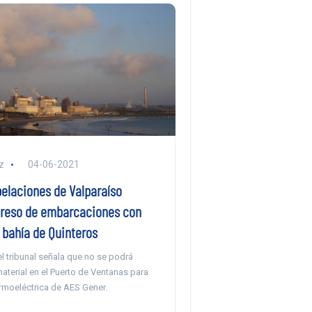
z
04-06-2021
pelaciones de Valparaíso
greso de embarcaciones con
 bahía de Quinteros
l tribunal señala que no se podrá
aterial en el Puerto de Ventanas para
ermoeléctrica de AES Gener.