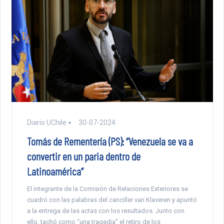
Diario UChile
30-07-2024
Tomás de Rementería (PS): “Venezuela se va a
convertir en un paria dentro de
Latinoamérica”
El integrante de la Comisión de Relaciones Exteriores se
cuadró con las palabras del canciller van Klaveren y apuntó
a la entrega de las actas con los resultados. Junto con
ello, tachó como “una tragedia” el retiro de los