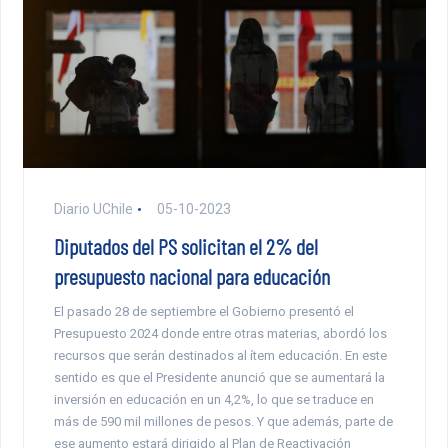
Diario UChile
05-10-2023
Diputados del PS solicitan el 2% del
presupuesto nacional para educación
El pasado 28 de septiembre el Gobierno presentó el
Presupuesto 2024 donde entre otras materias, abordó los
recursos que serán destinados al ítem educación. En este
sentido es que el Presidente anunció que se aumentará la
inversión en educación en un 4,2%, lo que se traduce en
más de 590 mil millones de pesos. Y que además, parte de
ese aumento estará dirigido al Plan de Reactivación