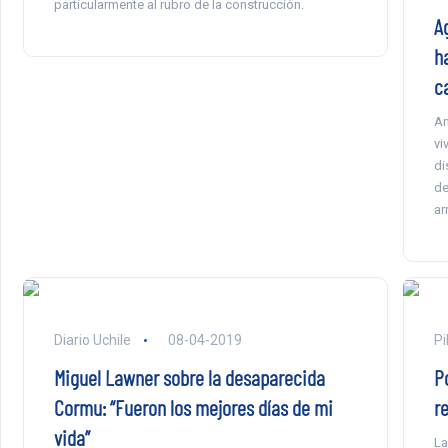
particularmente al rubro de la construcción.
A
h
c
An
vi
di
de
ar
Diario Uchile
08-04-2019
Pi
Miguel Lawner sobre la desaparecida
P
Cormu: “Fueron los mejores días de mi
r
vida”
La