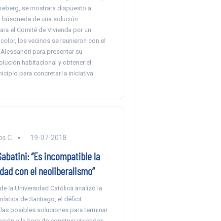
keberg, se mostrara dispuesto a
a búsqueda de una solución
ara el Comité de Vivienda por un
color, los vecinos se reunieron con el
 Alessandri para presentar su
lución habitacional y obtener el
cipio para concretar la iniciativa.
s C.
19-07-2018
abatini: “Es incompatible la
dad con el neoliberalismo”
e la Universidad Católica analizó la
nística de Santiago, el déficit
 las posibles soluciones para terminar
ción a la hora de construir viviendas