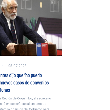
08-07-2023
ntes dijo que “no puedo
 nuevos casos de convenios
iones
 la Región de Coquimbo, el secretario
stió en sus críticas al sistema de
iteró la posición del Gobierno para