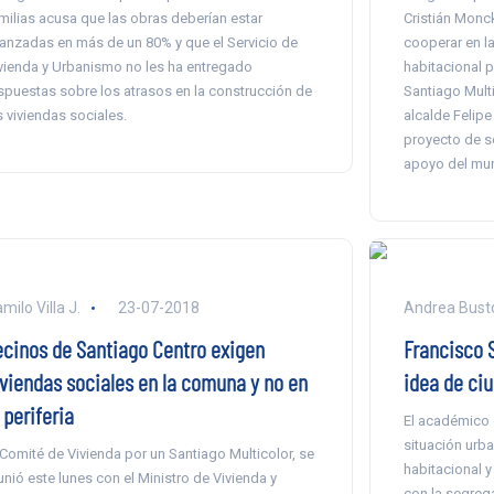
milias acusa que las obras deberían estar
Cristián Monc
anzadas en más de un 80% y que el Servicio de
cooperar en l
vienda y Urbanismo no les ha entregado
habitacional p
spuestas sobre los atrasos en la construcción de
Santiago Multi
s viviendas sociales.
alcalde Felipe
proyecto de so
apoyo del muni
milo Villa J.
23-07-2018
Andrea Busto
ecinos de Santiago Centro exigen
Francisco S
iviendas sociales en la comuna y no en
idea de ciu
 periferia
El académico d
situación urba
 Comité de Vivienda por un Santiago Multicolor, se
habitacional y
unió este lunes con el Ministro de Vivienda y
con la segrega