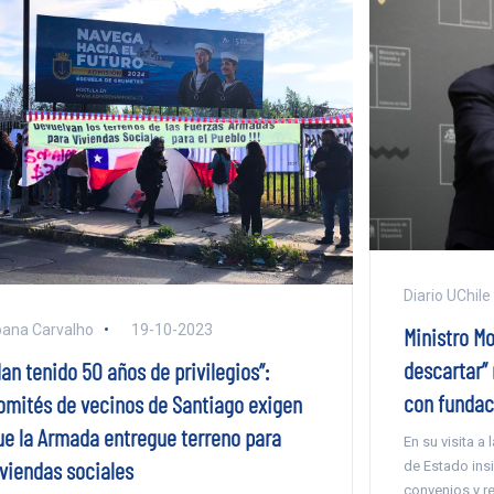
Diario UChile
ana Carvalho
19-10-2023
Ministro Mo
descartar”
an tenido 50 años de privilegios”:
con fundac
omités de vecinos de Santiago exigen
ue la Armada entregue terreno para
En su visita a
iviendas sociales
de Estado insi
convenios y re