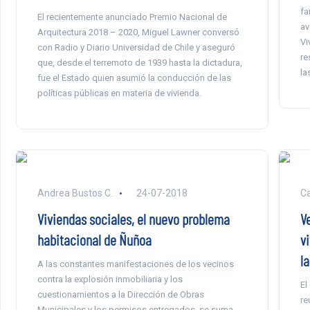
fa
El recientemente anunciado Premio Nacional de
av
Arquitectura 2018 – 2020, Miguel Lawner conversó
Vi
con Radio y Diario Universidad de Chile y aseguró
re
que, desde el terremoto de 1939 hasta la dictadura,
la
fue el Estado quien asumió la conducción de las
políticas públicas en materia de vivienda.
Andrea Bustos C.
24-07-2018
Ca
Viviendas sociales, el nuevo problema
V
habitacional de Ñuñoa
v
la
A las constantes manifestaciones de los vecinos
contra la explosión inmobiliaria y los
El
cuestionamientos a la Dirección de Obras
re
Municipales y los permisos entregados, se suma