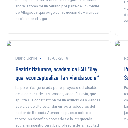
Ur
ahora la toma de un terreno por parte de un Comité
vi
de Allegados que exige construcción de viviendas
do
sociales en el lugar.
co
Diario Uchile
13-07-2018
Ro
Beatriz Maturana, académica FAU: “Hay
P
que reconceptualizar la vivienda social”
S
La polémica generada por el proyecto del alcalde
Es
de la comuna de Las Condes, Joaquín Lavín, que
re
apunta a la construcción de un edificio de viviendas
ca
sociales de alto estándar en los alrededores del
La
sector de Rotonda Atenas, ha puesto sobre el
ju
tapete los desafíos asociados a la integración
vi
social en nuestro país. La profesora de la Facultad