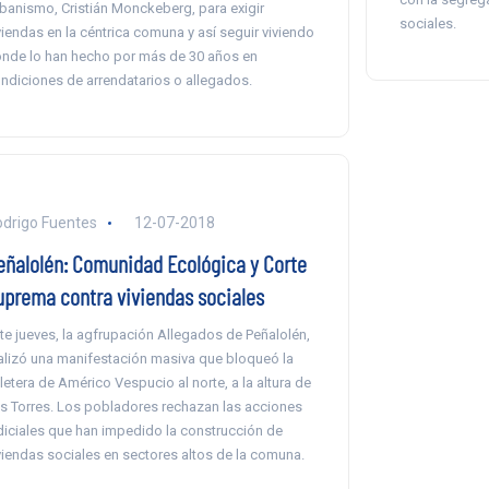
banismo, Cristián Monckeberg, para exigir
sociales.
viendas en la céntrica comuna y así seguir viviendo
nde lo han hecho por más de 30 años en
ndiciones de arrendatarios o allegados.
drigo Fuentes
12-07-2018
eñalolén: Comunidad Ecológica y Corte
uprema contra viviendas sociales
te jueves, la agfrupación Allegados de Peñalolén,
alizó una manifestación masiva que bloqueó la
letera de Américo Vespucio al norte, a la altura de
s Torres. Los pobladores rechazan las acciones
diciales que han impedido la construcción de
viendas sociales en sectores altos de la comuna.