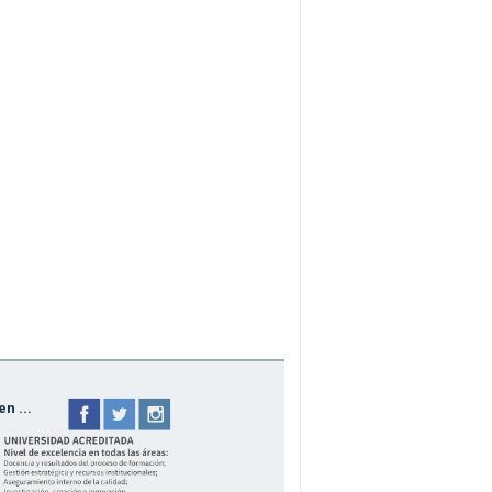
n ...