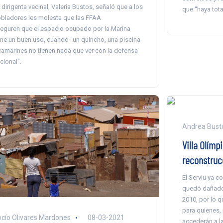
 dirigenta vecinal, Valeria Bustos, señaló que a los
que “haya tota
bladores les molesta que las FFAA
eguren que el espacio ocupado por la Marina
ene un buen uso, cuando “un quincho, una piscina
camarines no tienen nada que ver con la defensa
cional”.
Andrea Busto
Villa Olímp
reconstruc
El Serviu ya c
quedó dañado 
2010, por lo 
para quienes,
cío Olivares Mardones
08-03-2021
accederán a la