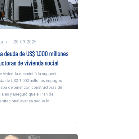
ta
28-09-2025
a deuda de US$ 1.000 millones
ctoras de vivienda social
de Vivienda desmintió la supuesta
uda de US$ 1.000 millones impagos
saba de tener con constructoras de
iales y aseguró que el Plan de
bitacional avanza según lo