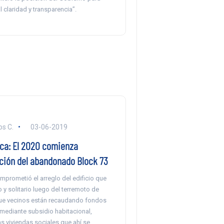
l claridad y transparencia”.
s C.
03-06-2019
ica: El 2020 comienza
ción del abandonado Block 73
omprometió el arreglo del edificio que
y solitario luego del terremoto de
que vecinos están recaudando fondos
 mediante subsidio habitacional,
s viviendas sociales que ahí se