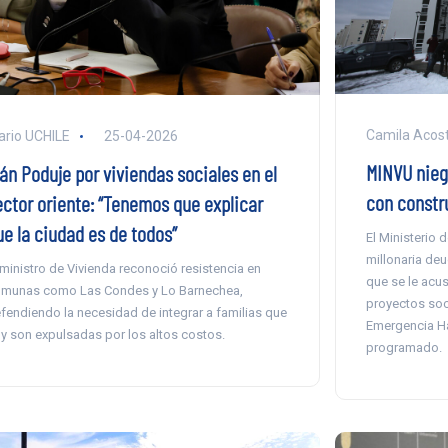
Camila Acos
ario UCHILE
25-04-2026
MINVU nieg
ván Poduje por viviendas sociales en el
con constru
ector oriente: “Tenemos que explicar
ue la ciudad es de todos”
El Ministerio 
millonaria de
 ministro de Vivienda reconoció resistencia en
que se le acu
munas como Las Condes y Lo Barnechea,
proyectos soc
fendiendo la necesidad de integrar a familias que
Emergencia Ha
y son expulsadas por los altos costos.
programado.