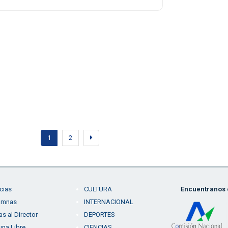
1
2
cias
CULTURA
Encuentranos e
umnas
INTERNACIONAL
as al Director
DEPORTES
una Libre
CIENCIAS