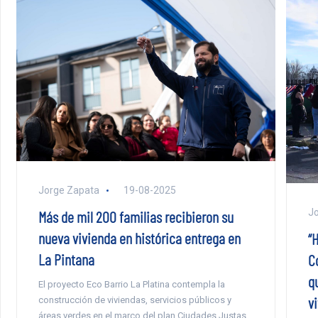
Jorge Zapata
19-08-2025
Jo
Más de mil 200 familias recibieron su
nueva vivienda en histórica entrega en
“H
La Pintana
C
q
El proyecto Eco Barrio La Platina contempla la
v
construcción de viviendas, servicios públicos y
áreas verdes en el marco del plan Ciudades Justas.