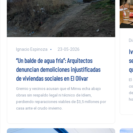
Di
Ignacio Espinoza
23-05-2026
I
s
“Un balde de agua fría”: Arquitectos
q
denuncian demoliciones injustificadas
de viviendas sociales en El Olivar
El
co
Gremio y vecinos acusan que el Minvu echa abajo
de
obras sin respaldo legal ni técnico de Idiem,
ho
perdiendo reparaciones viables de $3,5 millones por
casa ante el crudo invierno.