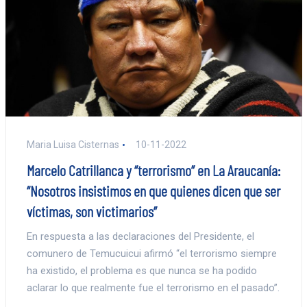
Maria Luisa Cisternas
10-11-2022
Marcelo Catrillanca y “terrorismo” en La Araucanía:
“Nosotros insistimos en que quienes dicen que ser
víctimas, son victimarios”
En respuesta a las declaraciones del Presidente, el
comunero de Temucuicui afirmó “el terrorismo siempre
ha existido, el problema es que nunca se ha podido
aclarar lo que realmente fue el terrorismo en el pasado”.