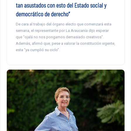
tan asustados con esto del Estado social y
democrático de derecho”
De cara al trabajo del órgano electo que comenzará esta
semana, el representante por La Araucanía dijo esperar
que “ojalá no nos pongamos demasiado creativos”.
Además, afirmó que, pese a valorar la constitución vigente,
esta “ya cumplió su ciclo”.