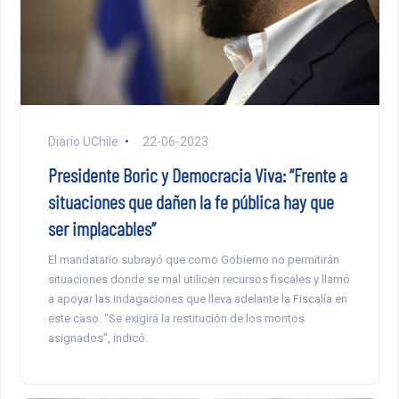
Diario UChile
22-06-2023
Presidente Boric y Democracia Viva: “Frente a
situaciones que dañen la fe pública hay que
ser implacables”
El mandatario subrayó que como Gobierno no permitirán
situaciones donde se mal utilicen recursos fiscales y llamó
a apoyar las indagaciones que lleva adelante la Fiscalía en
este caso. “Se exigirá la restitución de los montos
asignados”, indicó.