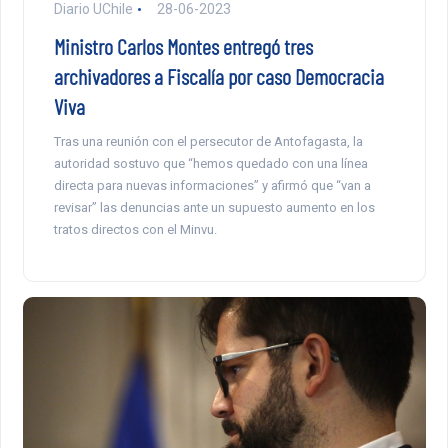
Diario UChile
28-06-2023
Ministro Carlos Montes entregó tres
archivadores a Fiscalía por caso Democracia
Viva
Tras una reunión con el persecutor de Antofagasta, la
autoridad sostuvo que “hemos quedado con una línea
directa para nuevas informaciones” y afirmó que “van a
revisar” las denuncias ante un supuesto aumento en los
tratos directos con el Minvu.