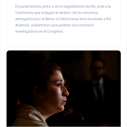
El parlamentario junto a otros legisladores de RN, pide a la
Contraloría que indague el destino de los recursos
entregados por el Minvu a Democracia Viva vinculada a RD.
Además, adelantaron que pedirán una comisión
investigadora en el Congreso.