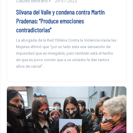
Claudio Medrano
29-07-2023
Silvana del Valle y condena contra Martín
Pradenas: “Produce emociones
contradictorias”
La abogada de la Red Chilena Contra la Violencia Hacia las
Mujeres afirmó que “por un lado está esa sensación de
impunidad que es innegable, pero también está el hecho
de que es poco común que a un violador le den tantos
años de cárcel”.