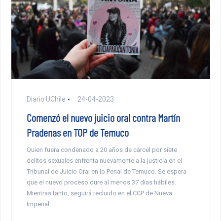
Diario UChile
24-04-2023
Comenzó el nuevo juicio oral contra Martín
Pradenas en TOP de Temuco
Quien fuera condenado a 20 años de cárcel por siete
delitos sexuales enfrenta nuevamente a la justicia en el
Tribunal de Juicio Oral en lo Penal de Temuco. Se espera
que el nuevo proceso dure al menos 37 días hábiles.
Mientras tanto, seguirá recluido en el CCP de Nueva
Imperial.