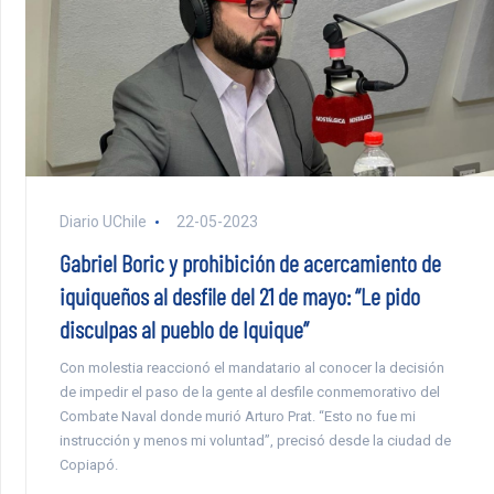
Diario UChile
22-05-2023
Gabriel Boric y prohibición de acercamiento de
iquiqueños al desfile del 21 de mayo: “Le pido
disculpas al pueblo de Iquique”
Con molestia reaccionó el mandatario al conocer la decisión
de impedir el paso de la gente al desfile conmemorativo del
Combate Naval donde murió Arturo Prat. “Esto no fue mi
instrucción y menos mi voluntad”, precisó desde la ciudad de
Copiapó.