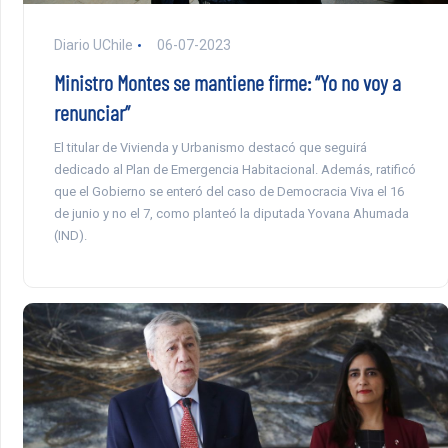
Diario UChile
06-07-2023
Ministro Montes se mantiene firme: “Yo no voy a
renunciar”
El titular de Vivienda y Urbanismo destacó que seguirá
dedicado al Plan de Emergencia Habitacional. Además, ratificó
que el Gobierno se enteró del caso de Democracia Viva el 16
de junio y no el 7, como planteó la diputada Yovana Ahumada
(IND).