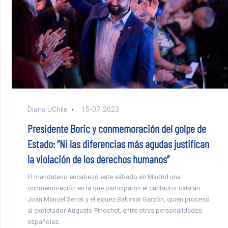
Diario UChile
15-07-2023
Presidente Boric y conmemoración del golpe de
Estado: “Ni las diferencias más agudas justifican
la violación de los derechos humanos”
El mandatario encabezó este sábado en Madrid una
conmemoración en la que participaron el cantautor catalán
Joan Manuel Serrat y el exjuez Baltasar Garzón, quien procesó
al exdictador Augusto Pinochet, entre otras personalidades
españolas.