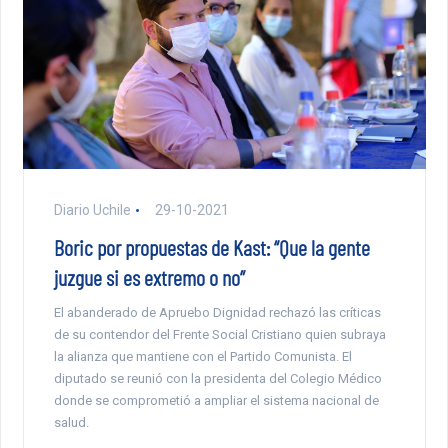
Diario Uchile
29-10-2021
Boric por propuestas de Kast: “Que la gente
juzgue si es extremo o no”
El abanderado de Apruebo Dignidad rechazó las críticas
de su contendor del Frente Social Cristiano quien subraya
la alianza que mantiene con el Partido Comunista. El
diputado se reunió con la presidenta del Colegio Médico
donde se comprometió a ampliar el sistema nacional de
salud.