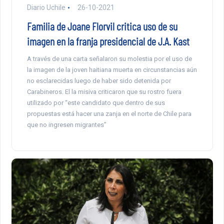
Diario Uchile
26-10-2021
Familia de Joane Florvil critica uso de su
imagen en la franja presidencial de J.A. Kast
A través de una carta señalaron su molestia por el uso de
la imagen de la joven haitiana muerta en circunstancias aún
no esclarecidas luego de haber sido detenida por
Carabineros. El la misiva criticaron que su rostro fuera
utilizado por “este candidato que dentro de sus
propuestas está hacer una zanja en el norte de Chile para
que no ingresen migrantes”