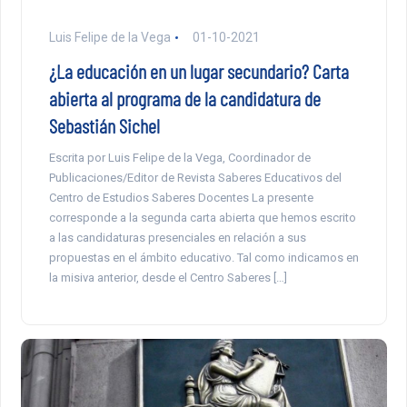
Luis Felipe de la Vega
01-10-2021
¿La educación en un lugar secundario? Carta
abierta al programa de la candidatura de
Sebastián Sichel
Escrita por Luis Felipe de la Vega, Coordinador de
Publicaciones/Editor de Revista Saberes Educativos del
Centro de Estudios Saberes Docentes La presente
corresponde a la segunda carta abierta que hemos escrito
a las candidaturas presenciales en relación a sus
propuestas en el ámbito educativo. Tal como indicamos en
la misiva anterior, desde el Centro Saberes […]