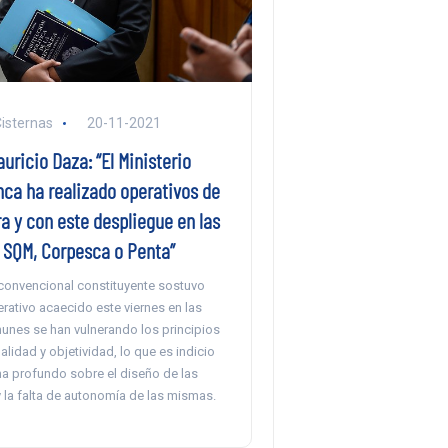
Cisternas
20-11-2021
ricio Daza: “El Ministerio
nca ha realizado operativos de
a y con este despliegue en las
e SQM, Corpesca o Penta”
convencional constituyente sostuvo
rativo acaecido este viernes en las
nes se han vulnerando los principios
lidad y objetividad, lo que es indicio
a profundo sobre el diseño de las
y la falta de autonomía de las mismas.