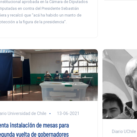
nstitucional aprobada en la Cámara de Diputados
Diputadas en contra del Presidente Sebastián
ñera y recalcó que “acá ha habido un manto de
otección a la figura de la presidencia”.
ario Universidad de Chile
13-06-2021
enta instalación de mesas para
Diario UChile
egunda vuelta de gobernadores