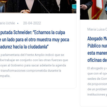
ario Uchile
20-04-2022
Maria Luisa 
iputada Schneider: “Echarnos la culpa
Abogado Mau
e un lado para el otro muestra muy poca
Público nu
adurez hacia la ciudadanía”
esta maner
 parlamentaria del Frente Amplio indicó que se
oficinas d
be trabajar en conjunto con las otras fuerzas que
oyan al Gobierno para sacar adelante la agenda
El abogado y 
 transformaciones comprometida durante la
que con el ope
mpaña.
sedes de Comu
de proporciona
de un problem
instituciones 