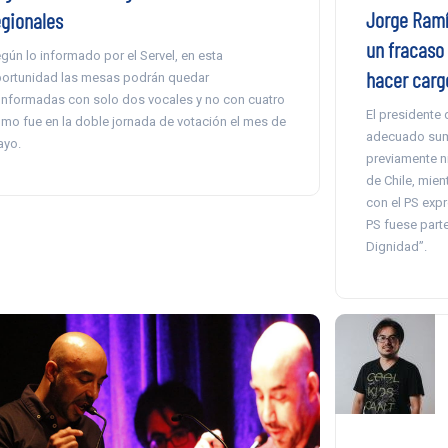
Jorge Ramír
egionales
un fracaso
gún lo informado por el Servel, en esta
hacer carg
ortunidad las mesas podrán quedar
nformadas con solo dos vocales y no con cuatro
El presidente
mo fue en la doble jornada de votación el mes de
adecuado suma
yo.
previamente n
de Chile, mien
con el PS exp
PS fuese part
Dignidad”.