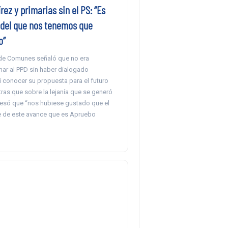
ez y primarias sin el PS: “Es
 del que nos tenemos que
o”
 de Comunes señaló que no era
r al PPD sin haber dialogado
i conocer su propuesta para el futuro
tras que sobre la lejanía que se generó
resó que “nos hubiese gustado que el
e de este avance que es Apruebo