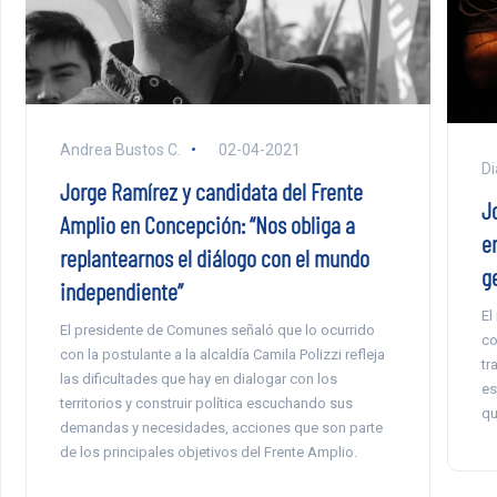
Andrea Bustos C.
02-04-2021
Di
Jorge Ramírez y candidata del Frente
J
Amplio en Concepción: “Nos obliga a
e
replantearnos el diálogo con el mundo
g
independiente”
El
El presidente de Comunes señaló que lo ocurrido
co
con la postulante a la alcaldía Camila Polizzi refleja
tr
las dificultades que hay en dialogar con los
es
territorios y construir política escuchando sus
qu
demandas y necesidades, acciones que son parte
de los principales objetivos del Frente Amplio.