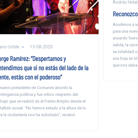
Andrés Hidal
Reconozco
Acudimos a un
para una nueva
acuerdo fueron
salida, la op
ario Uchile
13-08-2020
su totalidad 
orge Ramírez: “Despertamos y
una hoja en b
que nos daba 
ntendimos que si no estás del lado de la
ente, estás con el poderoso”
 nuevo presidente de Comunes abordó la
ntingencia política y fue crítico respecto del
abajo que se realizó en el Frente Amplio desde el
tallido social. “No hemos estado a la altura de lo
e la ciudadanía nos ha solicitado”, recalcó.