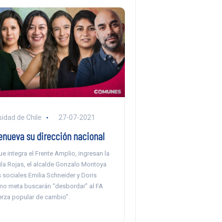
sidad de Chile
27-07-2021
nueva su dirección nacional
ue integra el Frente Amplio, ingresan la
la Rojas, el alcalde Gonzalo Montoya
as sociales Emilia Schneider y Doris
o meta buscarán “desbordar” al FA
rza popular de cambio”.