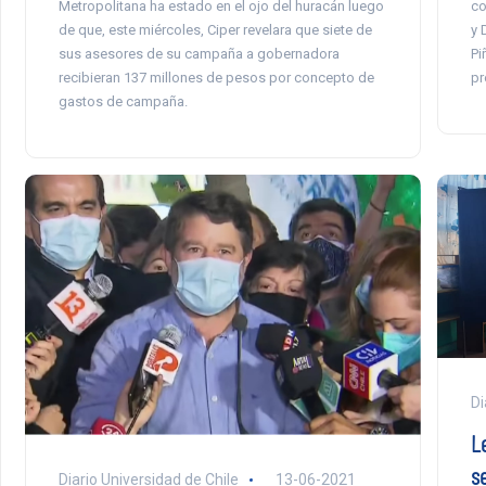
Metropolitana ha estado en el ojo del huracán luego
co
de que, este miércoles, Ciper revelara que siete de
y 
sus asesores de su campaña a gobernadora
Pi
recibieran 137 millones de pesos por concepto de
pr
gastos de campaña.
Di
L
s
Diario Universidad de Chile
13-06-2021