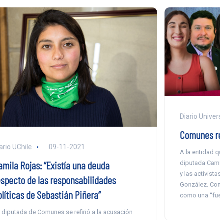
Diario Univer
Comunes re
ario UChile
09-11-2021
A la entidad q
amila Rojas: “Existía una deuda
diputada Cami
y las activist
especto de las responsabilidades
González. Com
olíticas de Sebastián Piñera”
como una “fue
 diputada de Comunes se refirió a la acusación