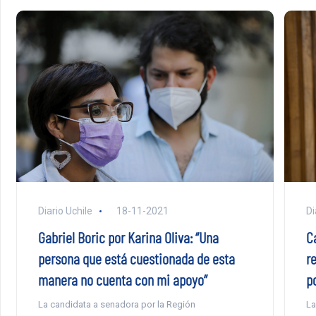
Diario Uchile
18-11-2021
Di
Gabriel Boric por Karina Oliva: “Una
C
persona que está cuestionada de esta
r
manera no cuenta con mi apoyo”
p
La candidata a senadora por la Región
La