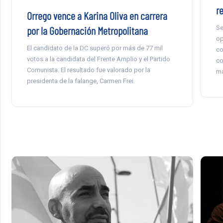
r
Orrego vence a Karina Oliva en carrera
por la Gobernación Metropolitana
Se
op
El candidato de la DC superó por más de 77 mil
co
votos a la candidata del Frente Amplio y el Partido
co
Comunista. El resultado fue valorado por la
ma
presidenta de la falange, Carmen Frei.