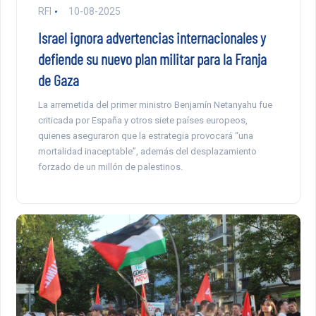
RFI
10-08-2025
Israel ignora advertencias internacionales y
defiende su nuevo plan militar para la Franja
de Gaza
La arremetida del primer ministro Benjamín Netanyahu fue
criticada por España y otros siete países europeos,
quienes aseguraron que la estrategia provocará “una
mortalidad inaceptable”, además del desplazamiento
forzado de un millón de palestinos.