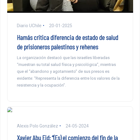
Diario UChile
20-01-2025
Hamás critica diferencia de estado de salud
de prisioneros palestinos y rehenes
La organización destacó que las israelíes liberadas
“muestran su total salud física y psicológica”, mientras
que el “abandono y agotamiento” de sus presos es
evidente: “Representa la diferencia entre los valores de la
resistencia y la ocupación”.
Alexis Polo González
24-05-2024
Xavier Abu Eid: “(Es) el comienzo del fin de la