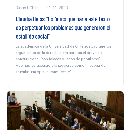
Diario UChile
01-11-2023
Claudia Heiss: “Lo único que haría este texto
es perpetuar los problemas que generaron el
estallido social”
La académica de la Universidad de Chile sostuvo que los
argumentos de la derecha para aprobar el proyecto
constitucional “son falaces y llenos de populismo”.
Además, caracterizó a la izquierda como “incapaz de
articular una opción convincente”.