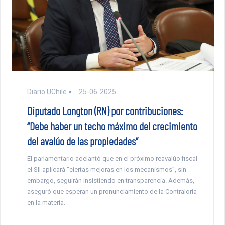
Diario UChile
25-06-2025
Diputado Longton (RN) por contribuciones:
“Debe haber un techo máximo del crecimiento
del avalúo de las propiedades”
El parlamentario adelantó que en el próximo reavalúo fiscal
el SII aplicará “ciertas mejoras en los mecanismos”, sin
embargo, seguirán insistiendo en transparencia. Además,
aseguró que esperan un pronunciamiento de la Contraloría
en la materia.