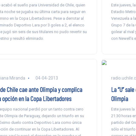
 acabó el sueño para Universidad de Chile, quien
Este jueves, l
ta noche se jugaba su última carta para seguir en
Estadio Metro
mino en la Copa Libertadores. Pese a derrotar al
Venezuela a la
iminado Deportivo Lara por 3 goles a 2, el elenco
Grupo 7 de la
e jugó sin seis de sus titulares no pudo revertir su
golear al riva
stino y resultó eliminado.
con Newell’s 
iana Miranda
04-04-2013
radio.uchile.c
 de Chile cae ante Olimpia y complica
La “U” sale
u opción en la Copa Libertadores
Olimpia
 equipo nacional perdió por un tanto contra cero
Este jueves la
te Olimpia de Paraguay, dejando un triunfo en su
21:30 horas en
óximo duelo contra Deportivo Lara como única
partido del G
ción de continuar en la Copa Libertadores. Al
sólo el triunfo
enco azul le pesó el desorden en la cancha y el
carrera en el t