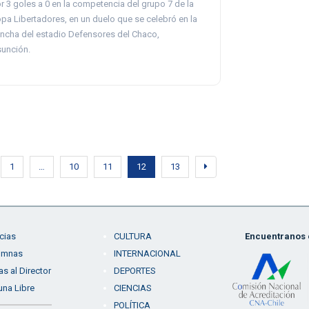
r 3 goles a 0 en la competencia del grupo 7 de la
pa Libertadores, en un duelo que se celebró en la
ncha del estadio Defensores del Chaco,
unción.
1
…
10
11
12
13
cias
CULTURA
Encuentranos e
umnas
INTERNACIONAL
as al Director
DEPORTES
una Libre
CIENCIAS
POLÍTICA