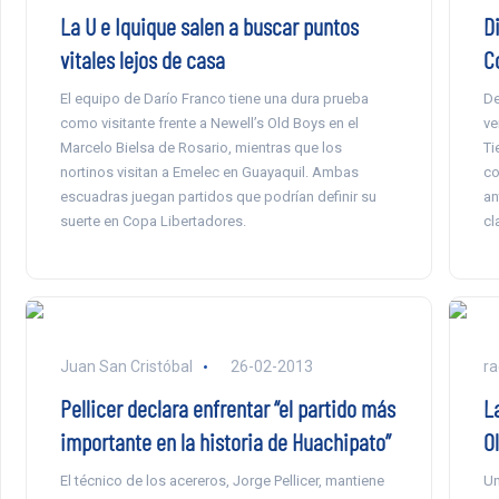
La U e Iquique salen a buscar puntos
D
vitales lejos de casa
C
El equipo de Darío Franco tiene una dura prueba
De
como visitante frente a Newell’s Old Boys en el
ve
Marcelo Bielsa de Rosario, mientras que los
Ti
nortinos visitan a Emelec en Guayaquil. Ambas
co
escuadras juegan partidos que podrían definir su
an
suerte en Copa Libertadores.
cl
Juan San Cristóbal
26-02-2013
ra
Pellicer declara enfrentar “el partido más
L
importante en la historia de Huachipato”
O
El técnico de los acereros, Jorge Pellicer, mantiene
Un