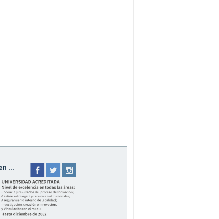
n ...