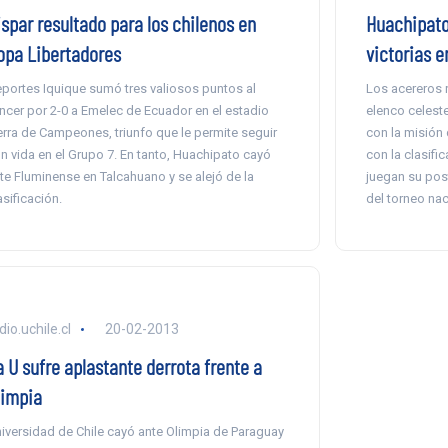
ispar resultado para los chilenos en
Huachipato 
opa Libertadores
victorias 
portes Iquique sumó tres valiosos puntos al
Los acereros r
ncer por 2-0 a Emelec de Ecuador en el estadio
elenco celeste
erra de Campeones, triunfo que le permite seguir
con la misión
n vida en el Grupo 7. En tanto, Huachipato cayó
con la clasifi
te Fluminense en Talcahuano y se alejó de la
juegan su pos
asificación.
del torneo nac
dio.uchile.cl
20-02-2013
a U sufre aplastante derrota frente a
limpia
iversidad de Chile cayó ante Olimpia de Paraguay