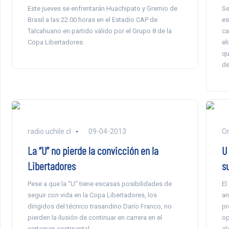
Este jueves se enfrentarán Huachipato y Gremio de
Se
Brasil a las 22:00 horas en el Estadio CAP de
es
Talcahuano en partido válido por el Grupo 8 de la
ca
Copa Libertadores.
el
qu
de
radio.uchile.cl
09-04-2013
Or
La “U” no pierde la convicción en la
U
Libertadores
s
Pese a que la “U” tiene escasas posibilidades de
El
seguir con vida en la Copa Libertadores, los
an
dirigidos del técnico trasandino Darío Franco, no
pr
pierden la ilusión de continuar en carrera en el
op
certamen continental.
el