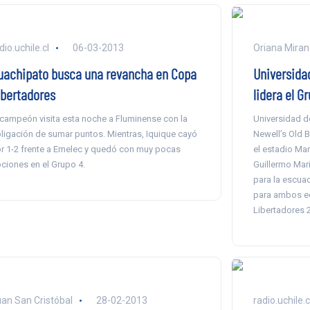
dio.uchile.cl
06-03-2013
Oriana Mira
uachipato busca una revancha en Copa
Universidad
ibertadores
lidera el G
 campeón visita esta noche a Fluminense con la
Universidad de
ligación de sumar puntos. Mientras, Iquique cayó
Newell’s Old B
r 1-2 frente a Emelec y quedó con muy pocas
el estadio Mar
ciones en el Grupo 4.
Guillermo Mari
para la escuad
para ambos equ
Libertadores 
an San Cristóbal
28-02-2013
radio.uchile.c