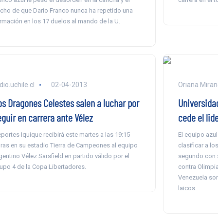
cho de que Darío Franco nunca ha repetido una
rmación en los 17 duelos al mando de la U.
dio.uchile.cl
02-04-2013
Oriana Mira
os Dragones Celestes salen a luchar por
Universidad
eguir en carrera ante Vélez
cede el lid
portes Iquique recibirá este martes a las 19:15
El equipo azul
ras en su estadio Tierra de Campeones al equipo
clasificar a l
gentino Vélez Sarsfield en partido válido por el
segundo con s
upo 4 de la Copa Libertadores.
contra Olimpia
Venezuela son 
laicos.