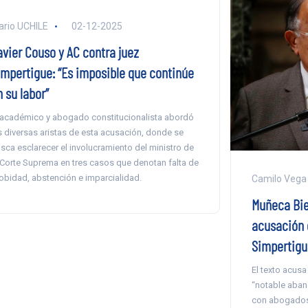
ario UCHILE
02-12-2025
avier Couso y AC contra juez
impertigue: “Es imposible que continúe
 su labor”
 académico y abogado constitucionalista abordó
s diversas aristas de esta acusación, donde se
sca esclarecer el involucramiento del ministro de
 Corte Suprema en tres casos que denotan falta de
obidad, abstención e imparcialidad.
Camilo Vega
Muñeca Biel
acusación 
Simpertigue
El texto acusa
“notable aban
con abogados 