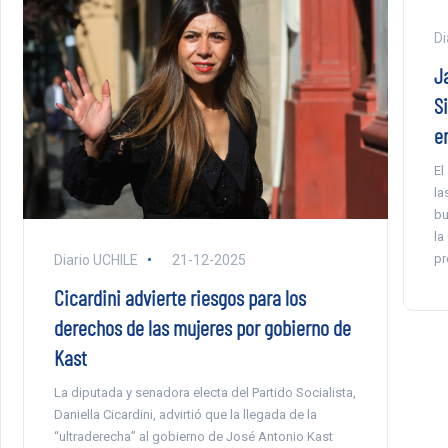
Di
J
S
en
El
la
bu
la
pr
Diario UCHILE
21-12-2025
Cicardini advierte riesgos para los
derechos de las mujeres por gobierno de
Kast
La diputada y senadora electa del Partido Socialista,
Daniella Cicardini, advirtió que la llegada de la
“ultraderecha” al gobierno de José Antonio Kast