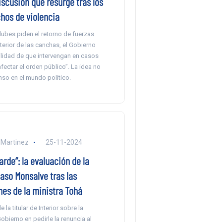
iscusión que resurge tras los
hos de violencia
lubes piden el retorno de fuerzas
nterior de las canchas, el Gobierno
ilidad de que intervengan en casos
ectar el orden público”. La idea no
so en el mundo político.
 Martinez
25-11-2024
arde”: la evaluación de la
caso Monsalve tras las
nes de la ministra Tohá
 la titular de Interior sobre la
obierno en pedirle la renuncia al