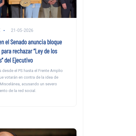
E
21-05-2026
en el Senado anuncia bloque
 para rechazar “Ley de los
” del Ejecutivo
s desde el PS hasta el Frente Amplio
e votarán en contra de la idea de
y Miscelánea, acusando un severo
nto de la red social.