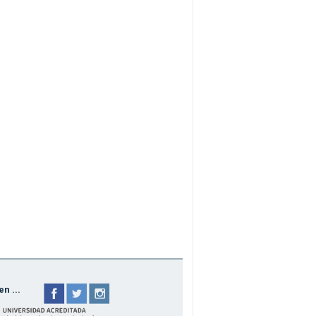
n ...