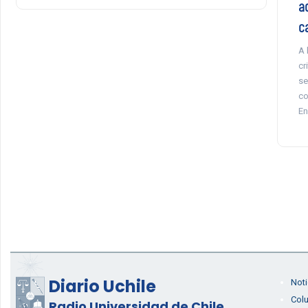
ad
c
A 
cr
se
co
En
Diario Uchile
Noti
Col
Radio Universidad de Chile