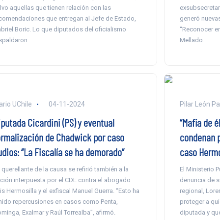
lvo aquellas que tienen relación con las
exsubsecretari
comendaciones que entregan al Jefe de Estado,
generó nuevas
briel Boric. Lo que diputados del oficialismo
“Reconocer er
spaldaron.
Mellado.
ario UChile
04-11-2024
Pilar León P
iputada Cicardini (PS) y eventual
“Mafia de é
ormalización de Chadwick por caso
condenan p
udios: “La Fiscalía se ha demorado”
caso Hermo
 querellante de la causa se refirió también a la
El Ministerio P
ción interpuesta por el CDE contra el abogado
denuncia de s
is Hermosilla y el exfiscal Manuel Guerra. “Esto ha
regional, Lore
nido repercusiones en casos como Penta,
proteger a qui
minga, Exalmar y Raúl Torrealba”, afirmó.
diputada y quer