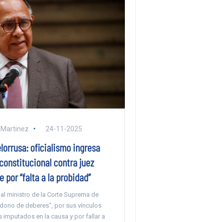
 Martinez
24-11-2025
orrusa: oficialismo ingresa
constitucional contra juez
 por “falta a la probidad”
 al ministro de la Corte Suprema de
dono de deberes”, por sus vínculos
imputados en la causa y por fallar a