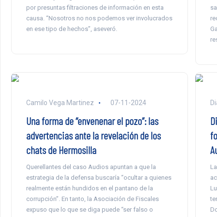
por presuntas filtraciones de información en esta
sa
causa. “Nosotros no nos podemos ver involucrados
re
en ese tipo de hechos”, aseveró.
Ga
re
Camilo Vega Martinez
07-11-2024
Di
Una forma de “envenenar el pozo”: las
D
advertencias ante la revelación de los
f
chats de Hermosilla
A
Querellantes del caso Audios apuntan a que la
La
estrategia de la defensa buscaría “ocultar a quienes
ac
realmente están hundidos en el pantano de la
Lu
corrupción”. En tanto, la Asociación de Fiscales
te
expuso que lo que se diga puede “ser falso o
Do