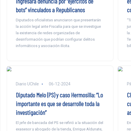
ingresará denuncia por “ejércitos de
e
bots” vinculados a Republicanos
c
Diputados oficialistas anunciaron que presentarán
“T
la acción legal ante Fiscalía para que se investigue
ju
la existencia de redes organizadas de
la
desinformación que podrían configurar delitos
Te
informáticos y asociación ilícita.
bi
Diario UChile
06-12-2024
Pi
Diputado Melo (PS) y caso Hermosilla: “Lo
C
importante es que se desarrolle toda la
c
investigación”
a
El jefe de bancada del PS se refirió a la situación del
En
exasesor y abogado de la tienda, Enrique Aldunate,
re