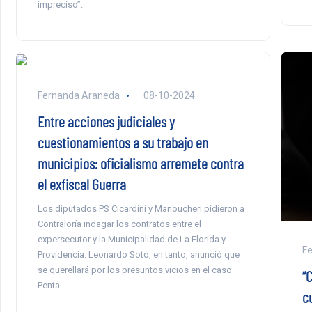
impreciso”.
Fernanda Araneda
08-10-2024
Entre acciones judiciales y
cuestionamientos a su trabajo en
municipios: oficialismo arremete contra
el exfiscal Guerra
Los diputados PS Cicardini y Manoucheri pidieron a
Contraloría indagar los contratos entre el
expersecutor y la Municipalidad de La Florida y
F
Providencia. Leonardo Soto, en tanto, anunció que
se querellará por los presuntos vicios en el caso
“
Penta.
c