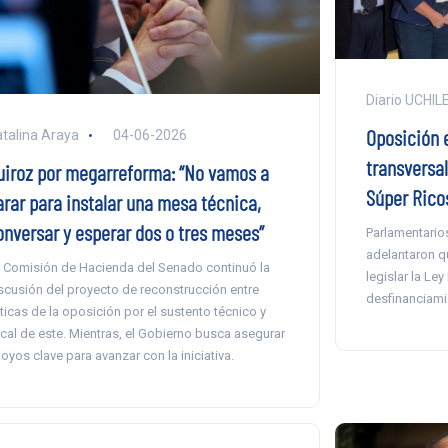
Diario UCHIL
Oposición 
talina Araya
04-06-2026
transversal
uiroz por megarreforma: “No vamos a
Súper Ricos
arar para instalar una mesa técnica,
onversar y esperar dos o tres meses”
Parlamentario
adelantaron qu
 Comisión de Hacienda del Senado continuó la
legislar la Le
scusión del proyecto de reconstrucción entre
desfinanciamie
íticas de la oposición por el sustento técnico y
scal de este. Mientras, el Gobierno busca asegurar
oyos clave para avanzar con la iniciativa.