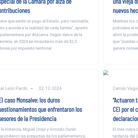
special de la Cámara por alza de
una vieja d
ontribuciones
nuevos hec
iene que existir un pago al Estado, pero razonable,
Mientras los c
sto y acorde a la realidad de cada familia”, apuntó
policiales al i
 parlamentaria por Atacama. Según datos de la
abrió la posib
sorería, en 2024 se recaudaron más de $2,5
que “puedan af
llones por impuesto territorial.
genera consen
lar León Pardo
02-12-2024
Camilo Vega
EI caso Monsalve: los duros
“Actuaron t
uestionamientos que enfrentaron los
CEI por el 
sesores de la Presidencia
declaracio
 la instancia, Miguel Crispi y Gonzalo Durán
El mea culpa de
spondieron las preguntas de los parlamentarios,
tardanza del G