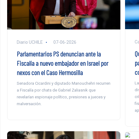
Ca
Diario UCHILE
07-06-2026
Q
Parlamentarios PS denuncian ante la
p
Fiscalía a nuevo embajador en Israel por
c
nexos con el Caso Hermosilla
La
Senadora Cicardini y diputado Manouchehri recurren
di
a Fiscalía por chats de Gabriel Zaliasnik que
cr
revelarían espionaje político, presiones a jueces y
fi
malversación.
ap