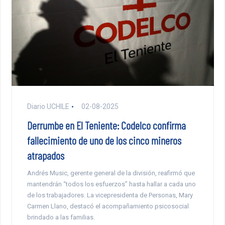
Diario UCHILE
02-08-2025
Derrumbe en El Teniente: Codelco confirma
fallecimiento de uno de los cinco mineros
atrapados
Andrés Music, gerente general de la división, reafirmó que
mantendrán “todos los esfuerzos” hasta hallar a cada uno
de los trabajadores. La vicepresidenta de Personas, Mary
Carmen Llano, destacó el acompañamiento psicosocial
brindado a las familias.