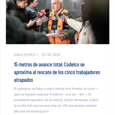
Diario UCHILE
02-08-2025
15 metros de avance total: Codelco se
aproxima al rescate de los cinco trabajadores
atrapados
El operativo se lleva a cabo desde dos frentes: el norte —
que ha logrado avanzar 9 metros— y el sur —6m—. El
presidente ejecutivo de la estatal, Rubén Alvarado, indicó
la noche del viernes que más de 100 rescatistas realizan
labores sin interrupción.