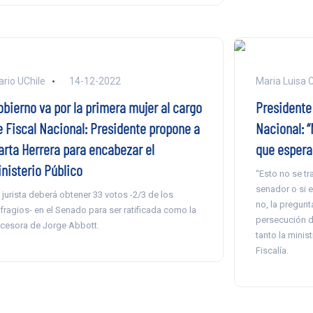
ario UChile
14-12-2022
Maria Luisa 
obierno va por la primera mujer al cargo
Presidente 
e Fiscal Nacional: Presidente propone a
Nacional: “
arta Herrera para encabezar el
que espera
inisterio Público
“Esto no se tr
senador o si e
 jurista deberá obtener 33 votos -2/3 de los
no, la pregun
fragios- en el Senado para ser ratificada como la
persecución de
cesora de Jorge Abbott.
tanto la minist
Fiscalía.