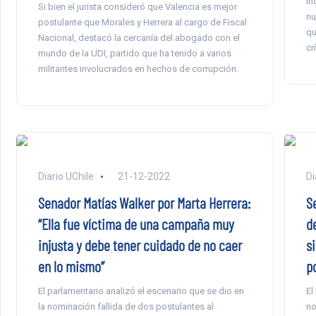
in
Si bien el jurista consideró que Valencia es mejor
nu
postulante que Morales y Herrera al cargo de Fiscal
qu
Nacional, destacó la cercanía del abogado con el
cr
mundo de la UDI, partido que ha tenido a varios
militantes involucrados en hechos de corrupción.
Diario UChile
21-12-2022
Di
Senador Matías Walker por Marta Herrera:
S
“Ella fue víctima de una campaña muy
d
injusta y debe tener cuidado de no caer
s
en lo mismo”
p
El parlamentario analizó el escenario que se dio en
El
la nominación fallida de dos postulantes al
no