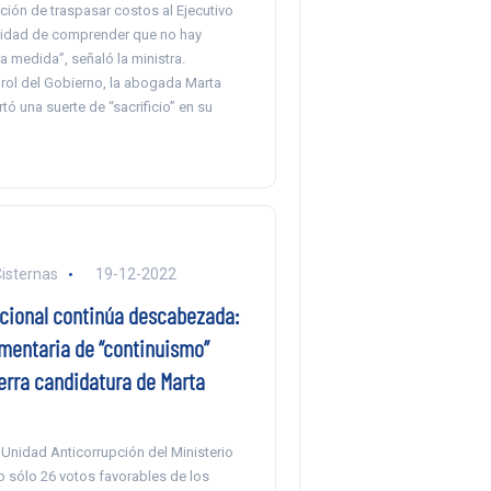
ción de traspasar costos al Ejecutivo
cidad de comprender que no hay
a medida”, señaló la ministra.
rol del Gobierno, la abogada Marta
tó una suerte de “sacrificio” en su
Cisternas
19-12-2022
acional continúa descabezada:
amentaria de “continuismo”
erra candidatura de Marta
la Unidad Anticorrupción del Ministerio
o sólo 26 votos favorables de los