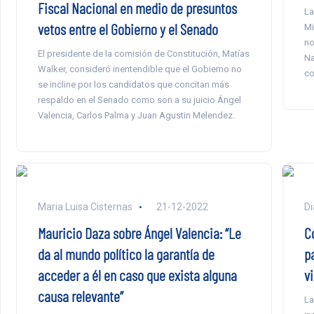
Fiscal Nacional en medio de presuntos
La
vetos entre el Gobierno y el Senado
Mi
no
El presidente de la comisión de Constitución, Matías
Na
Walker, consideró inentendible que el Gobierno no
co
se incline por los candidatos que concitan más
respaldo en el Senado como son a su juicio Ángel
Valencia, Carlos Palma y Juan Agustin Melendez.
Maria Luisa Cisternas
21-12-2022
Di
Mauricio Daza sobre Ángel Valencia: “Le
C
da al mundo político la garantía de
p
acceder a él en caso que exista alguna
v
causa relevante”
La