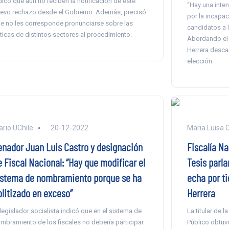
dicó que aún no reciben la notificación de este
“Hay una inten
evo rechazo desde el Gobierno. Además, precisó
por la incapa
e no les corresponde pronunciarse sobre las
candidatos a l
íticas de distintos sectores al procedimiento.
Abordando el 
Herrera descar
elección.
ario UChile
20-12-2022
Maria Luisa 
enador Juan Luis Castro y designación
Fiscalía N
e Fiscal Nacional: “Hay que modificar el
Tesis parl
istema de nombramiento porque se ha
echa por ti
olitizado en exceso”
Herrera
 legislador socialista indicó que en el sistema de
La titular de 
mbramiento de los fiscales no debería participar
Público obtuv