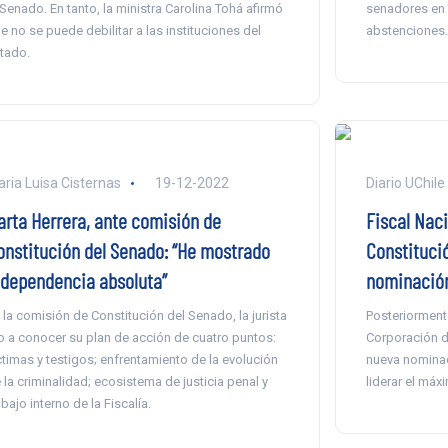
 Senado. En tanto, la ministra Carolina Tohá afirmó
senadores en e
e no se puede debilitar a las instituciones del
abstenciones.
tado.
ria Luisa Cisternas
19-12-2022
Diario UChile
arta Herrera, ante comisión de
Fiscal Nac
onstitución del Senado: “He mostrado
Constituci
ndependencia absoluta”
nominación
 la comisión de Constitución del Senado, la jurista
Posteriormente
o a conocer su plan de acción de cuatro puntos:
Corporación de
ctimas y testigos; enfrentamiento de la evolución
nueva nominac
 la criminalidad; ecosistema de justicia penal y
liderar el máxi
abajo interno de la Fiscalía.