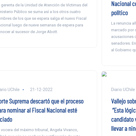
Nacional co
 gerenta de la Unidad de Atención de Víctimas del
político
nisterio Público se suma así a los otros cuatro
mbres de los que se espera salga el nuevo Fiscal
La renuncia añ
cional luego de nueve semanas de espera para
marcado por d
nocer al sucesor de Jorge Abott.
acusaciones c
senadores. En 
al Gobierno q
ario UChile
21-12-2022
Diario UChile
orte Suprema descartó que el proceso
Vallejo sob
ara nominar al Fiscal Nacional esté
“Esta lógic
iciado
candidato v
llevar a ni
 vocera del máximo tribunal, Angela Vivanco,