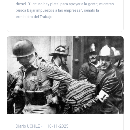
diesel. “Dice ‘no hay plata’ para apoyar a la gente, mientras
busca bajar impuestos a las empresas”, señaló la
exministra del Trabajo.
Diario UCHILE
10-11-2025