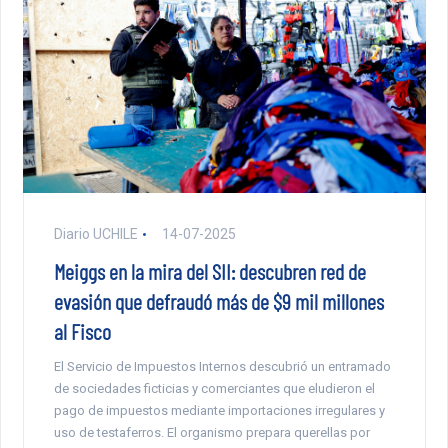
Diario UCHILE
14-07-2025
Meiggs en la mira del SII: descubren red de
evasión que defraudó más de $9 mil millones
al Fisco
El Servicio de Impuestos Internos descubrió un entramado
de sociedades ficticias y comerciantes que eludieron el
pago de impuestos mediante importaciones irregulares y
uso de testaferros. El organismo prepara querellas por