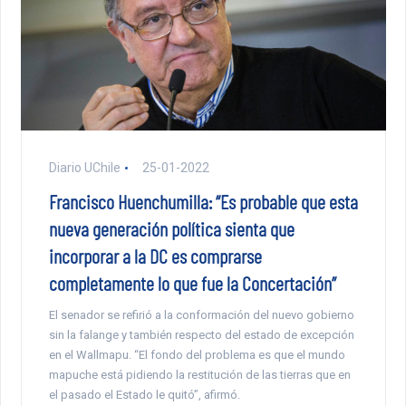
Diario UChile
25-01-2022
Francisco Huenchumilla: “Es probable que esta
nueva generación política sienta que
incorporar a la DC es comprarse
completamente lo que fue la Concertación”
El senador se refirió a la conformación del nuevo gobierno
sin la falange y también respecto del estado de excepción
en el Wallmapu. “El fondo del problema es que el mundo
mapuche está pidiendo la restitución de las tierras que en
el pasado el Estado le quitó”, afirmó.