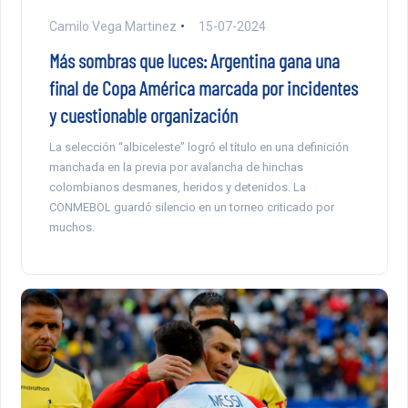
Camilo Vega Martinez
15-07-2024
Más sombras que luces: Argentina gana una
final de Copa América marcada por incidentes
y cuestionable organización
La selección “albiceleste” logró el título en una definición
manchada en la previa por avalancha de hinchas
colombianos desmanes, heridos y detenidos. La
CONMEBOL guardó silencio en un torneo criticado por
muchos.