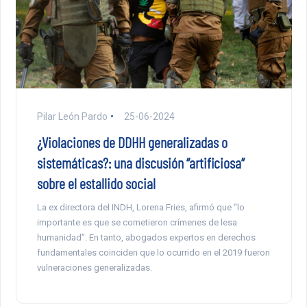
Pilar León Pardo
25-06-2024
¿Violaciones de DDHH generalizadas o
sistemáticas?: una discusión “artificiosa”
sobre el estallido social
La ex directora del INDH, Lorena Fries, afirmó que “lo
importante es que se cometieron crímenes de lesa
humanidad”. En tanto, abogados expertos en derechos
fundamentales coinciden que lo ocurrido en el 2019 fueron
vulneraciones generalizadas.