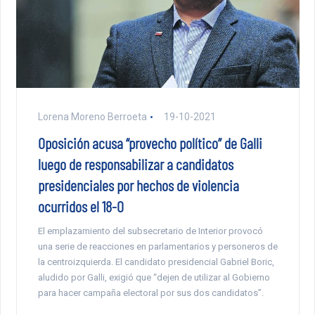
Lorena Moreno Berroeta
19-10-2021
Oposición acusa “provecho político” de Galli
luego de responsabilizar a candidatos
presidenciales por hechos de violencia
ocurridos el 18-O
El emplazamiento del subsecretario de Interior provocó
una serie de reacciones en parlamentarios y personeros de
la centroizquierda. El candidato presidencial Gabriel Boric,
aludido por Galli, exigió que “dejen de utilizar al Gobierno
para hacer campaña electoral por sus dos candidatos”.