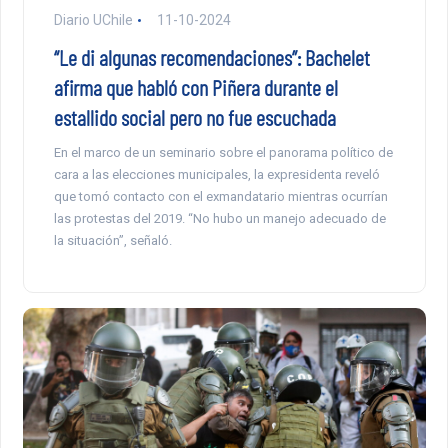
Diario UChile
11-10-2024
“Le di algunas recomendaciones”: Bachelet
afirma que habló con Piñera durante el
estallido social pero no fue escuchada
En el marco de un seminario sobre el panorama político de
cara a las elecciones municipales, la expresidenta reveló
que tomó contacto con el exmandatario mientras ocurrían
las protestas del 2019. “No hubo un manejo adecuado de
la situación”, señaló.