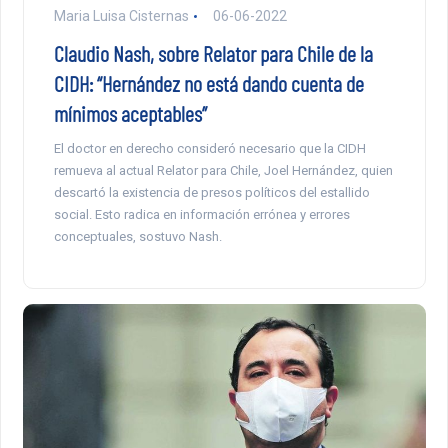
Maria Luisa Cisternas
06-06-2022
Claudio Nash, sobre Relator para Chile de la
CIDH: “Hernández no está dando cuenta de
mínimos aceptables”
El doctor en derecho consideró necesario que la CIDH
remueva al actual Relator para Chile, Joel Hernández, quien
descartó la existencia de presos políticos del estallido
social. Esto radica en información errónea y errores
conceptuales, sostuvo Nash.