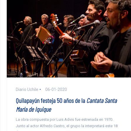
Diario Uchile
06-01-2020
Quilapayún festeja 50 años de la
Cantata Santa
María de Iquique
La obra compuesta por Luis Advis fue estrenada en 1970.
Junto al actor Alfredo Castro, el grupo la interpretará este 18