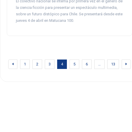
El colectivo nacional se interna por primera vez en el género de
la ciencia ficción para presentar un espectáculo multimedia,
sobre un futuro distópico para Chile. Se presentará desde este
jueves 4 de abril en Matucana 100.
1
2
3
4
5
6
…
13