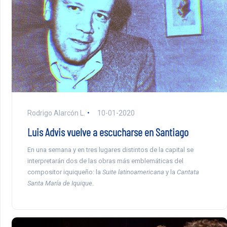
Rodrigo Alarcón L.
10-01-2020
Luis Advis vuelve a escucharse en Santiago
En una semana y en tres lugares distintos de la capital se
interpretarán dos de las obras más emblemáticas del
compositor iquiqueño: la
Suite latinoamericana
y la
Cantata
Santa María de Iquique
.