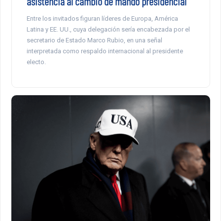
asistencia al cambio de mando presidencial
Entre los invitados figuran líderes de Europa, América
Latina y EE. UU., cuya delegación sería encabezada por el
secretario de Estado Marco Rubio, en una señal
interpretada como respaldo internacional al presidente
electo.