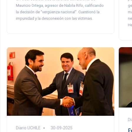
Mauricio Ortega, agresor de Nabila Rifo, calificando
ge
la decisión de “vergüenza nacional”. Cuestionó la
ma
impunidad y la desconexión con las víctimas.
ne
He
Di
Diario UCHILE
30-09-2025
E