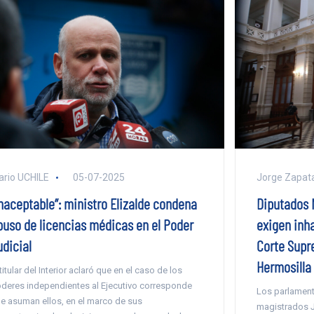
ario UCHILE
05-07-2025
Jorge Zapat
Inaceptable”: ministro Elizalde condena
Diputados 
buso de licencias médicas en el Poder
exigen inha
udicial
Corte Supr
Hermosilla
 titular del Interior aclaró que en el caso de los
deres independientes al Ejecutivo corresponde
Los parlament
e asuman ellos, en el marco de sus
magistrados Je