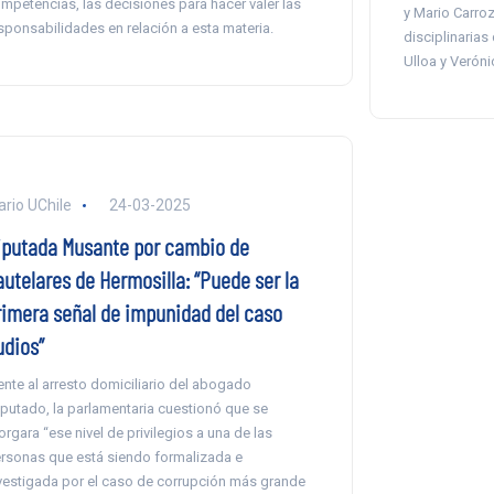
mpetencias, las decisiones para hacer valer las
y Mario Carroz
sponsabilidades en relación a esta materia.
disciplinarias
Ulloa y Veróni
ario UChile
24-03-2025
iputada Musante por cambio de
autelares de Hermosilla: “Puede ser la
rimera señal de impunidad del caso
udios”
ente al arresto domiciliario del abogado
putado, la parlamentaria cuestionó que se
orgara “ese nivel de privilegios a una de las
rsonas que está siendo formalizada e
vestigada por el caso de corrupción más grande