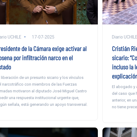
Diario UCHIL
ario UCHILE
17-07-2025
Cristián Ri
residente de la Cámara exige activar al
sicario: “C
sena por infiltración narco en el
incluso la 
stado
explicación
 liberación de un presunto sicario y los vínculos
l narcotráfico con miembros de las Fuerzas
El abogado y 
madas motivaron al diputado José Miguel Castro
del caso que h
pedir una respuesta institucional urgente que,
anterior, en u
gún señala, está generando un apoyo transversal.
no tiene prece