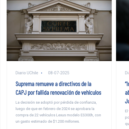
Diario UChile
08-07-2025
Di
Suprema remueve a directivos de la
“
CAPJ por fallida renovación de vehículos
a
J
La decisión se adoptó por pérdida de confianza,
luego de que en febrero de 2024 se aprobara la
El
compra de 22 vehículos Lexus modelo ES300h, con
po
un gasto estimado de $1.200 millones.
qu