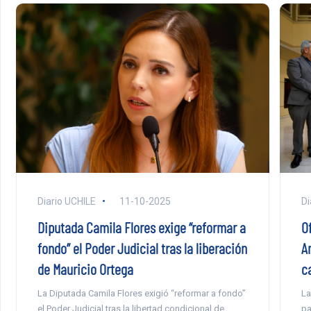
Diario UCHILE
11-10-2025
Di
Diputada Camila Flores exige “reformar a
O
fondo” el Poder Judicial tras la liberación
An
de Mauricio Ortega
c
La Diputada Camila Flores exigió “reformar a fondo”
La
el Poder Judicial tras la libertad condicional de
pa