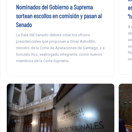
Nominados del Gobierno a Suprema
e
sortean escollos en comisión y pasan al
“
Senado
A 
ab
La Sala del Senado deberá votar los oficios
as
presidenciales que proponen a Omar Astudillo,
au
ministro de la Corte de Apelaciones de Santiago, y a
Pú
Gonzalo Ruz, exabogado integrante, como nuevos
im
miembros de la Corte Suprema.