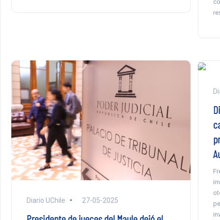
co
re
Di
D
c
p
A
Fr
im
ot
Diario UChile
27-05-2025
pe
in
Presidente de jueces del Maule dejó el