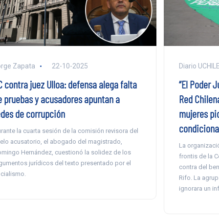
rge Zapata
22-10-2025
Diario UCHIL
 contra juez Ulloa: defensa alega falta
“El Poder J
e pruebas y acusadores apuntan a
Red Chilena
edes de corrupción
mujeres pid
condiciona
rante la cuarta sesión de la comisión revisora del
belo acusatorio, el abogado del magistrado,
La organizaci
mingo Hernández, cuestionó la solidez de los
frontis de la
gumentos jurídicos del texto presentado por el
contra del ben
icialismo.
Rifo. La agrup
ignorara un i