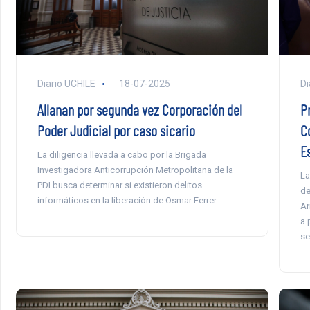
Di
Diario UCHILE
18-07-2025
P
Allanan por segunda vez Corporación del
Co
Poder Judicial por caso sicario
E
La diligencia llevada a cabo por la Brigada
Investigadora Anticorrupción Metropolitana de la
La
PDI busca determinar si existieron delitos
de
informáticos en la liberación de Osmar Ferrer.
Ar
a 
se