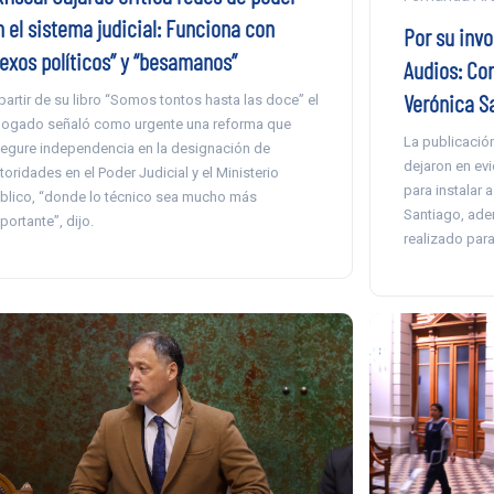
n el sistema judicial: Funciona con
Por su inv
nexos políticos” y “besamanos”
Audios: Co
Verónica S
partir de su libro “Somos tontos hasta las doce” el
ogado señaló como urgente una reforma que
La publicación
egure independencia en la designación de
dejaron en ev
toridades en el Poder Judicial y el Ministerio
para instalar 
blico, “donde lo técnico sea mucho más
Santiago, ade
portante”, dijo.
realizado para