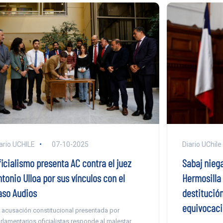
ario UCHILE
07-10-2025
Diario UChile
ficialismo presenta AC contra el juez
Sabaj nieg
tonio Ulloa por sus vínculos con el
Hermosilla 
aso Audios
destitución
equivocaci
 acusación constitucional presentada por
rlamentarios oficialistas responde al malestar