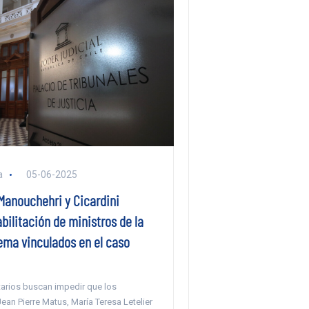
a
05-06-2025
Manouchehri y Cicardini
bilitación de ministros de la
ema vinculados en el caso
arios buscan impedir que los
an Pierre Matus, María Teresa Letelier