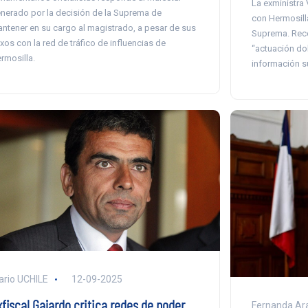
La exministra 
nerado por la decisión de la Suprema de
con Hermosilla
ntener en su cargo al magistrado, a pesar de sus
Suprema. Rec
xos con la red de tráfico de influencias de
“actuación dol
rmosilla.
información su
ario UCHILE
12-09-2025
xfiscal Gajardo critica redes de poder
Fernanda Ar