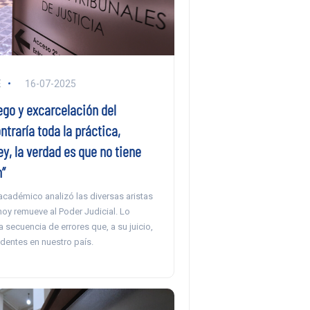
E
16-07-2025
ego y excarcelación del
ontraría toda la práctica,
ley, la verdad es que no tiene
”
académico analizó las diversas aristas
oy remueve al Poder Judicial. Lo
na secuencia de errores que, a su juicio,
dentes en nuestro país.