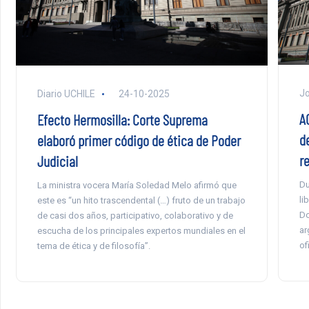
Jo
Diario UCHILE
24-10-2025
AC
Efecto Hermosilla: Corte Suprema
d
elaboró primer código de ética de Poder
r
Judicial
Du
La ministra vocera María Soledad Melo afirmó que
li
este es “un hito trascendental (…) fruto de un trabajo
Do
de casi dos años, participativo, colaborativo y de
ar
escucha de los principales expertos mundiales en el
of
tema de ética y de filosofía”.