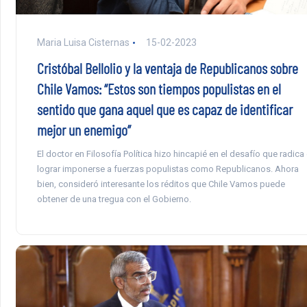
Maria Luisa Cisternas
15-02-2023
Cristóbal Bellolio y la ventaja de Republicanos sobre
Chile Vamos: “Estos son tiempos populistas en el
sentido que gana aquel que es capaz de identificar
mejor un enemigo”
El doctor en Filosofía Política hizo hincapié en el desafío que radica
lograr imponerse a fuerzas populistas como Republicanos. Ahora
bien, consideró interesante los réditos que Chile Vamos puede
obtener de una tregua con el Gobierno.