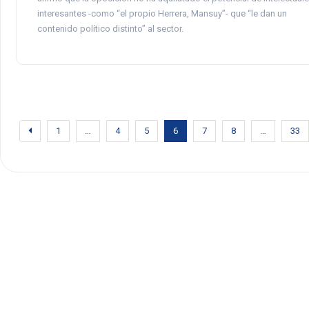
interesantes -como “el propio Herrera, Mansuy”- que “le dan un
contenido político distinto” al sector.
1
…
4
5
6
7
8
…
33