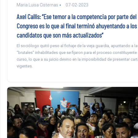
Maria Luisa Cisternas
07-02-2023
Axel Callís: “Ese temor a la competencia por parte del
Congreso es lo que al final terminó ahuyentando a los
candidatos que son más actualizados”
El sociólogo quitó peso al fichaje de la vieja guardia, apuntando a la
“brutales” inhabilitades que se fijaron para el proceso constituyente
curso, lo que a su juicio devino en la imposibilidad de presentar car
vigentes.