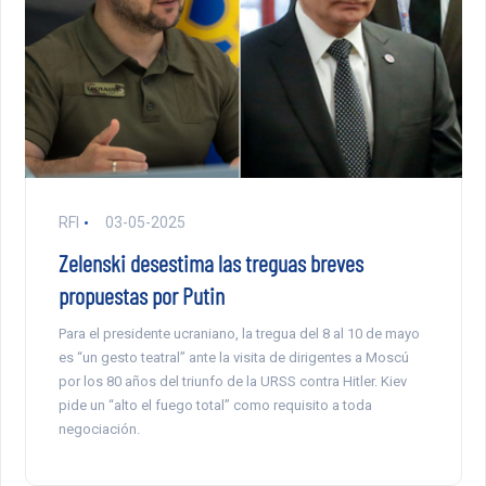
RFI
03-05-2025
Zelenski desestima las treguas breves
propuestas por Putin
Para el presidente ucraniano, la tregua del 8 al 10 de mayo
es “un gesto teatral” ante la visita de dirigentes a Moscú
por los 80 años del triunfo de la URSS contra Hitler. Kiev
pide un “alto el fuego total” como requisito a toda
negociación.