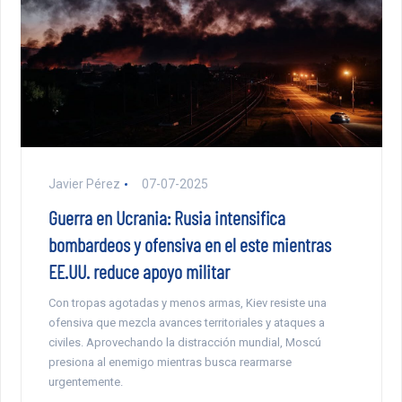
Javier Pérez
07-07-2025
Guerra en Ucrania: Rusia intensifica
bombardeos y ofensiva en el este mientras
EE.UU. reduce apoyo militar
Con tropas agotadas y menos armas, Kiev resiste una
ofensiva que mezcla avances territoriales y ataques a
civiles. Aprovechando la distracción mundial, Moscú
presiona al enemigo mientras busca rearmarse
urgentemente.