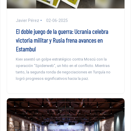
Javier Pérez
02-06-2025
El doble juego de la guerra: Ucrania celebra
victoria militar y Rusia frena avances en
Estambul
Kiev asestó un golpe estratégico contra Moscú con la
operación “Spiderweb”, un hito en el conflicto. Mientras
tanto, la segunda ronda de negociaciones en Turquía no
logró progresos significativos hacia la paz.