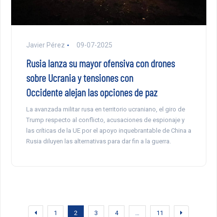
Javier Pérez
09-07-2025
Rusia lanza su mayor ofensiva con drones
sobre Ucrania y tensiones con
Occidente alejan las opciones de paz
La avanzada militar rusa en territorio ucraniano, el giro de
Trump respecto al conflicto, acusaciones de espionaje y
las críticas de la UE por el apoyo inquebrantable de China a
Rusia diluyen las alternativas para dar fin a la guerra.
1
2
3
4
…
11