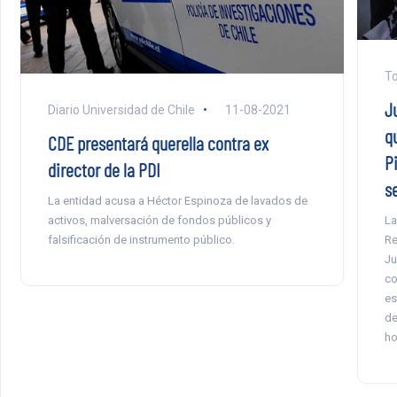
To
J
Diario Universidad de Chile
11-08-2021
q
CDE presentará querella contra ex
P
director de la PDI
s
La entidad acusa a Héctor Espinoza de lavados de
activos, malversación de fondos públicos y
La
falsificación de instrumento público.
Re
Ju
co
es
de
ho