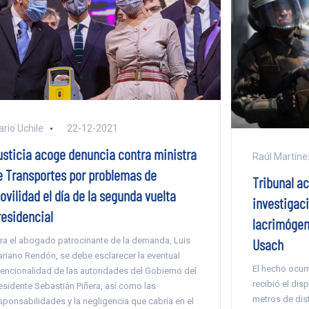
ario Uchile
22-12-2021
usticia acoge denuncia contra ministra
Raúl Martíne
e Transportes por problemas de
Tribunal a
ovilidad el día de la segunda vuelta
investigac
residencial
lacrimógen
ra el abogado patrocinante de la demanda, Luis
Usach
riano Rendón, se debe esclarecer la eventual
El hecho ocur
tencionalidad de las autoridades del Gobierno del
recibió el di
esidente Sebastián Piñera, así como las
metros de dis
sponsabilidades y la negligencia que cabría en el