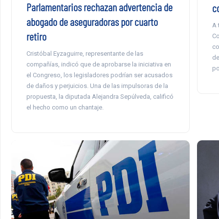
Parlamentarios rechazan advertencia de
c
abogado de aseguradoras por cuarto
A 
retiro
Co
co
Cristóbal Eyzaguirre, representante de las
de
compañías, indicó que de aprobarse la iniciativa en
po
el Congreso, los legisladores podrían ser acusados
de daños y perjuicios. Una de las impulsoras de la
propuesta, la diputada Alejandra Sepúlveda, calificó
el hecho como un chantaje.