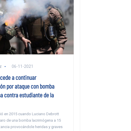
z
06-11-2021
ccede a continuar
ión por ataque con bomba
a contra estudiante de la
rió en 2015 cuando Luciano Debrott
sparo de una bomba lacrimógena a 15
tancia provocándole heridas y graves