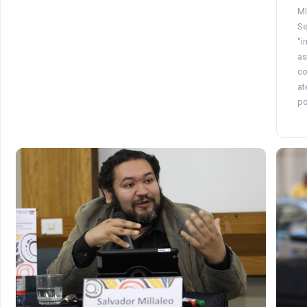
MI
Se
“i
as
co
at
po