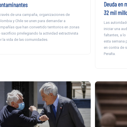
Deuda en 
ontaminantes
32 mil mill
través de una campaña, organizaciones de
lombia y Chile se unen para demandar a
Las autoridad
mpañías que han convertido territorios en zonas
iniciar una au
 sacrificio privilegiando la actividad extractivista
faltantes, a l
r la vida de las comunidades.
esta semana p
en contra de s
Peralta.