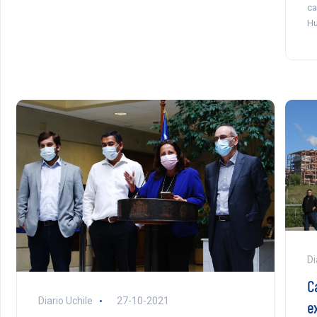
ca
Hu
Di
C
Diario Uchile
27-10-2021
e