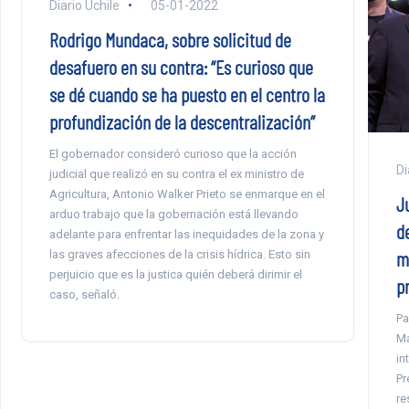
Diario Uchile
05-01-2022
Rodrigo Mundaca, sobre solicitud de
desafuero en su contra: “Es curioso que
se dé cuando se ha puesto en el centro la
profundización de la descentralización”
El gobernador consideró curioso que la acción
Di
judicial que realizó en su contra el ex ministro de
Agricultura, Antonio Walker Prieto se enmarque en el
J
arduo trabajo que la gobernación está llevando
d
adelante para enfrentar las inequidades de la zona y
m
las graves afecciones de la crisis hídrica. Esto sin
perjuicio que es la justica quién deberá dirimir el
p
caso, señaló.
Pa
Ma
in
Pr
re