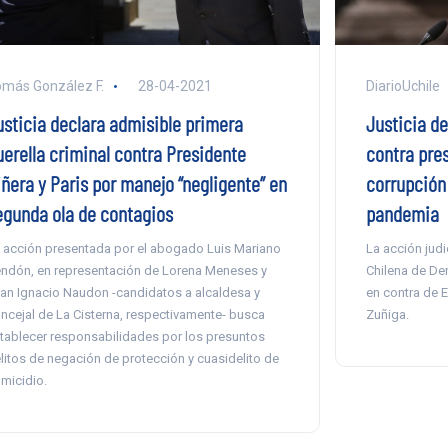
DiarioUchile
más González F.
28-04-2021
Justicia de
usticia declara admisible primera
contra pres
uerella criminal contra Presidente
corrupción 
iñera y Paris por manejo “negligente” en
pandemia
egunda ola de contagios
La acción judi
 acción presentada por el abogado Luis Mariano
Chilena de De
ndón, en representación de Lorena Meneses y
en contra de E
an Ignacio Naudon -candidatos a alcaldesa y
Zuñiga.
ncejal de La Cisterna, respectivamente- busca
tablecer responsabilidades por los presuntos
litos de negación de protección y cuasidelito de
micidio.