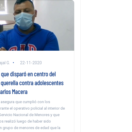
jal G.
22-11-2020
 que disparó en centro del
querella contra adolescentes
Carlos Macera
 asegura que cumplió con los
nte el operativo policial al interior de
 Servicio Nacional de Menores y que
os realizó luego de haber sido
n grupo de menores de edad que la