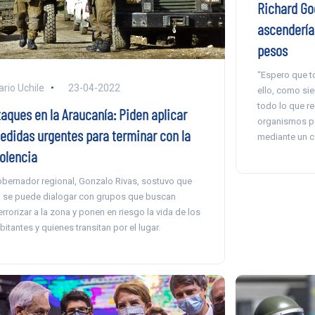
Richard God
ascendería
pesos
“Espero que to
ario Uchile
23-04-2022
ello, como si
todo lo que re
taques en la Araucanía: Piden aplicar
organismos pe
edidas urgentes para terminar con la
mediante un 
iolencia
bernador regional, Gonzalo Rivas, sostuvo que
 se puede dialogar con grupos que buscan
errorizar a la zona y ponen en riesgo la vida de los
bitantes y quienes transitan por el lugar.