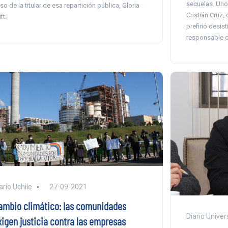
secuelas. Uno
so de la titular de esa repartición pública, Gloria
Cristián Cruz, 
tt.
prefirió desist
responsable d
ario Uchile
27-09-2021
ambio climático: las comunidades
Diario Univer
xigen justicia contra las empresas