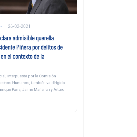
26-02-2021
clara admisible querella
idente Piñera por delitos de
en el contexto de la
cial, interpuesta por la Comisión
rechos Humanos, también va dirigida
nrique Paris, Jaime Mañalich y Arturo