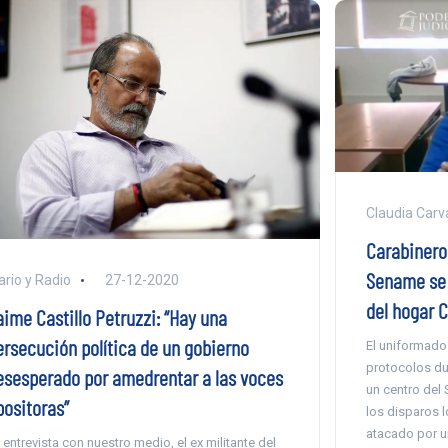
Claudia Carva
Carabinero
Sename se 
ario y Radio
27-12-2020
del hogar 
aime Castillo Petruzzi: “Hay una
ersecución política de un gobierno
El uniformado
protocolos dura
esesperado por amedrentar a las voces
un centro del
positoras”
los disparos l
atacado por u
 entrevista con nuestro medio, el ex militante del