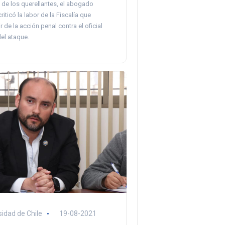
 de los querellantes, el abogado
criticó la labor de la Fiscalía que
ir de la acción penal contra el oficial
el ataque.
sidad de Chile
19-08-2021