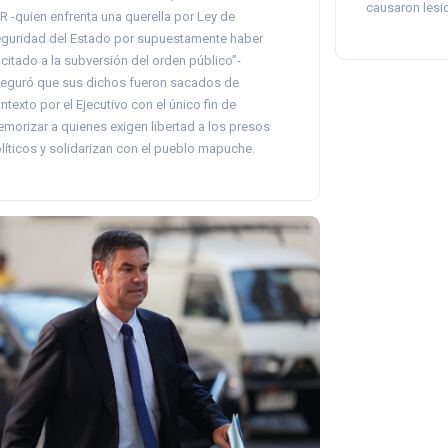
causaron lesi
R -quien enfrenta una querella por Ley de
guridad del Estado por supuestamente haber
ncitado a la subversión del orden público”-
eguró que sus dichos fueron sacados de
ntexto por el Ejecutivo con el único fin de
emorizar a quienes exigen libertad a los presos
líticos y solidarizan con el pueblo mapuche.