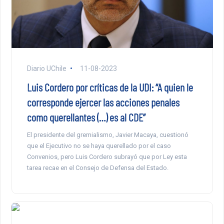
Diario UChile
11-08-2023
Luis Cordero por críticas de la UDI: “A quien le
corresponde ejercer las acciones penales
como querellantes (…) es al CDE”
El presidente del gremialismo, Javier Macaya, cuestionó
que el Ejecutivo no se haya querellado por el caso
Convenios, pero Luis Cordero subrayó que por Ley esta
tarea recae en el Consejo de Defensa del Estado.