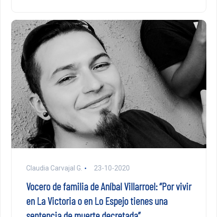
Claudia Carvajal G.
23-10-2020
Vocero de familia de Aníbal Villarroel: “Por vivir
en La Victoria o en Lo Espejo tienes una
sentencia de muerte decretada”